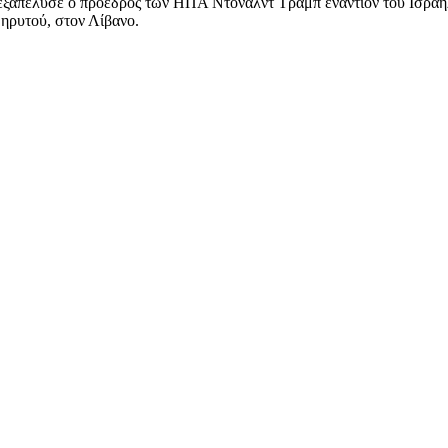
που εξαπέλυσε ο πρόεδρος των ΗΠΑ Ντόναλντ Τραμπ εναντίον του Ισρ
Βηρυτού, στον Λίβανο.