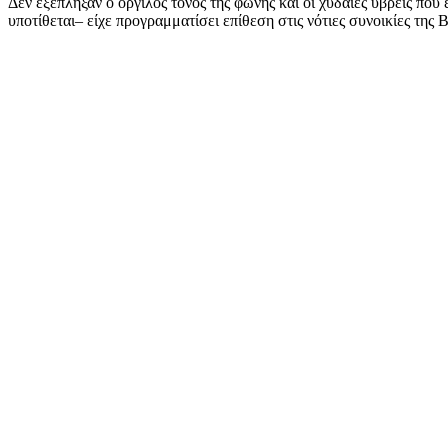
Δεν εξέπληξαν ο οργίλος τόνος της φωνής και οι χυδαίες ύβρεις 
υποτίθεται– είχε προγραμματίσει επίθεση στις νότιες συνοικίες της 