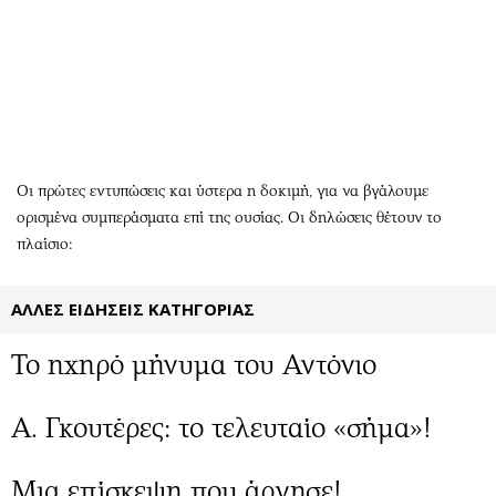
Αθλητισμός
Geek
Κύπρος
Νέα
Ελλάδα
Κινητά-tablets
Διεθνή
Social
Κληρώσεις Allwyn
Αυτοκίνηση
Οικονομική
Αφιερώματα
Οι πρώτες εντυπώσεις και ύστερα η δοκιμή, για να βγάλουμε
Οικονομία
Πολιτική
ορισμένα συμπεράσματα επί της ουσίας. Οι δηλώσεις θέτουν το
πλαίσιο:
Real Estate
Οικονομία
Επιχειρήσεις
Γενικά
ΑΛΛΕΣ ΕΙΔΗΣΕΙΣ ΚΑΤΗΓΟΡΙΑΣ
Αγορές
Αναδρομές
Money Review
Πρόσωπα
Το ηχηρό μήνυμα του Αντόνιο
AstroBank Properties
Περιβάλλον
Trends
Good Life
Α. Γκουτέρες: το τελευταίο «σήμα»!
Ενέργεια
Γυναίκα
Ναυτιλία
Showbiz
Μια επίσκεψη που άργησε!