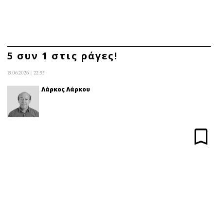
ΕΓΓΡΑΦΗ
ΕΙΣΟΔΟΣ
5 συν 1 στις ράγες!
13.06.2026 | 22:55
ΚΑΤΗΓΟΡΙΕΣ
ΣΥΝΔΕΣΗ
Λάρκος Λάρκου
Κύπρος
Απόψεις
Παιδεία
Αρθρογραφία
Υγεία
The Hill
Πολιτική
Υγεία
Βουλευτικές 2026
Αγγελίες
Εκλογές 2024
Ενοικιάζονται
Προεδρικές 2023
Πωλούνται
Δημοσκοπήσεις
Ζητούν εργασία
Διπλωματία
Θέσεις εργασίας