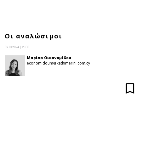
ΕΓΓΡΑΦΗ
ΕΙΣΟΔΟΣ
Οι αναλώσιμοι
07.01.2024 | 15:00
ΚΑΤΗΓΟΡΙΕΣ
ΣΥΝΔΕΣΗ
Μαρίνα Οικονομίδου
economidoum@kathimerini.com.cy
Κύπρος
Απόψεις
Παιδεία
Αρθρογραφία
Υγεία
The Hill
Πολιτική
Υγεία
Βουλευτικές 2026
Αγγελίες
Εκλογές 2024
Ενοικιάζονται
Προεδρικές 2023
Πωλούνται
Δημοσκοπήσεις
Ζητούν εργασία
Διπλωματία
Θέσεις εργασίας