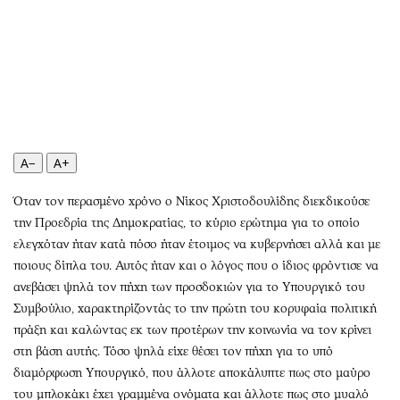
Αθλητισμός
Geek
Κύπρος
Νέα
Ελλάδα
Κινητά-tablets
Διεθνή
Social
Κληρώσεις Allwyn
Αυτοκίνηση
Οικονομική
Αφιερώματα
A−
A+
Οικονομία
Πολιτική
Real Estate
Οικονομία
Όταν τον περασμένο χρόνο ο Νίκος Χριστοδουλίδης διεκδικούσε
την Προεδρία της Δημοκρατίας, το κύριο ερώτημα για το οποίο
Επιχειρήσεις
Γενικά
ελεγχόταν ήταν κατά πόσο ήταν έτοιμος να κυβερνήσει αλλά και με
Αγορές
Αναδρομές
ποιους δίπλα του. Αυτός ήταν και ο λόγος που ο ίδιος φρόντισε να
Money Review
Πρόσωπα
ανεβάσει ψηλά τον πήχη των προσδοκιών για το Υπουργικό του
AstroBank Properties
Περιβάλλον
Συμβούλιο, χαρακτηρίζοντάς το την πρώτη του κορυφαία πολιτική
Trends
Good Life
πράξη και καλώντας εκ των προτέρων την κοινωνία να τον κρίνει
στη βάση αυτής. Τόσο ψηλά είχε θέσει τον πήχη για το υπό
Ενέργεια
Γυναίκα
διαμόρφωση Υπουργικό, που άλλοτε αποκάλυπτε πως στο μαύρο
Ναυτιλία
Showbiz
του μπλοκάκι έχει γραμμένα ονόματα και άλλοτε πως στο μυαλό