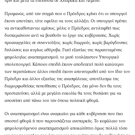
πριν και μετά τα επεισόδια σε Χλώρακα και Λεμεσό.
Προφανώς, από την στιγμή που ο Πρόεδρος κρίνει ότι οι υπουργοί
έχουν αποτύχει, τότε οφείλει να τους αλλάξει. Οι υπουργοί πρέπει
να αντικαθίστανται αμέσως, μόλις ο Πρόεδρος αντιληφθεί πως
δυσχεραίνουν αντί να βοηθούν το έργο της κυβέρνησης. Χωρίς
προαναγγελίες σε συνεντεύξεις, χωρίς διαρροές, χωρίς βαρύγδουπες
δηλώσεις και κυρίως αθόρυβα. Γιατί εξαιτίας της παρατεταμένης
φημολογίας ανασχηματισμού, το μισό τουλάχιστον Υπουργικό
υπολειτουργεί. Κάποιοι επειδή έχουν αποδειχτεί πολύ κατώτεροι
των περιστάσεων, άλλοι επειδή έχουν απονευρωθεί από τον ίδιο τον
Πρόεδρο και άλλοι εξαιτίας της ανασφάλειας, αποτέλεσμα της
διαμορφωθείσας πεποίθησης ο Πρόεδρος, όχι μόνο δεν θα τους
προστατεύσει, αλλά με μεγάλη ευκολία θα τους θυσιάσει για να
αποσείσει από πάνω του την όποια πολιτική φθορά.
Οι ανασχηματισμοί είναι αναγκαίοι για κάθε κυβέρνηση που έχει
υποστεί φθορά ή που παρουσιάζεται ανεπαρκής. Το κεφάλαιο του
φημολογούμενου ανασχηματισμού αποκαλύπτει όμως πολλά τόσο