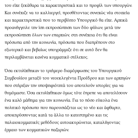
Περιβάλλον
Ταξίδια
του είχε ξεκάθαρα τα χαρακτηριστικά και το προφίλ των υπουργών.
Ελλάδα
Συνταγές
Και συνέχιζε να το καλλιεργεί, προσθέτοντας συνεχώς νέα στοιχεία
Κόσμος
Έξοδος
και χαρακτηριστικά που το περιβόητο Υπουργικό θα είχε. Αρχικά
προανήγγειλε την ίση εκπροσώπηση των δύο φύλων, μετά την
Παράξενα
Media
εκπροσώπηση όλων των επαρχιών, στη συνέχεια ότι θα είναι
Πολιτισμός
Εκπομπές
πρόσωπα από την κοινωνία, πρόσωπα που διαπρέπουν στο
Σινεμά
Wine routes
εξωτερικό και βεβαίως υπογράμμιζε ότι σε αυτό δεν θα
Θέατρο-Χορός
Podcasts
περιλαμβάνεται κανένα κομματικό στέλεχος.
Μουσική
Uncut
Όσα εκτυλίχθηκαν το τριήμερο διαμόρφωσης του Υπουργικού
Εικαστικά
Προσφορές
Συμβουλίου μεταξύ του νεοεκλεγέντα Προέδρου και των αρχηγών
Βιβλίο
Προσωπικότητες στην ''Κ''
που στήριξαν την υποψηφιότητά του αποτελούν ιστορίες για να
Χειρόγραφα
Επιστολές
θυμόμαστε. Όσα εκτυλίχθηκαν όμως τότε έπρεπε να αποτελέσουν
ένα καλό μάθημα για την κοινωνία. Για το πόσο εύκολα ένα
πολιτικό πρόσωπο που παρουσιάζεται ως το νέο και άφθαρτο,
αποκηρύσσοντας κατά τα άλλα το κατεστημένο και τις
παλαιοκομματικές μεθόδους αυτοακυρώνεται, καταλήγοντας
έρμαιο των κομματικών παζαριών.