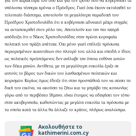
για τον χαρακτήρα του όσο και για τον τρόπο που θα κυβερνήσει τα
υπόλοιπα τέσσερα χρόνια ο Πρόεδρος. Γιατί όσα έχουν εκτυλιχθεί το
τελευταίο διάστημα, αποτελούν τη μεγαλύτερη παραδοχή του
Προέδρου Χριστοδουλίδη ότι η κυβέρνηση αδυνατεί μέχρι στιγμής
να ανταποκριθεί στον ρόλο της. Αποτελούν και την πιο ηχηρή
απόδειξη ότι ο Νίκος Χριστοδουλίδης στην πρώτη κορυφαία
πολιτική του πράξη απέτυχε. Όχι μόνο γιατί επέλεξε πρόσωπα
περιορισμένων ικανοτήτων στο πλευρό του, αλλά και επειδή ο ίδιος
ως πολιτικός προϊστάμενος δεν ανέλαβε την όποια ευθύνη αυτών
των δέκα μηνών. Αντίθετα, με τη μεγαλύτερη ευκολία έριξε σε
αυτούς το βάρος των δικών του λανθασμένων πολιτικών και
χειρισμών. Κυρίως όμως έδειξε ότι στην προσπάθειά του να σώσει τη
δική του εικόνα, να ακούσει τα ζήτω και τα μπράβο της κοινωνίας
γύρω από το περιβόητο 18μηνο, είναι έτοιμος να οδηγήσει τον τόπο
στην ακυβερνησία, καθιστώντας με μεγάλη ευκολία τα πρόσωπα με
τα οποία κατά τα άλλα θα άλλαζε το κράτος, πλήρως αναλώσιμα.
Ακολουθήστε το
kathimerini.com.cy