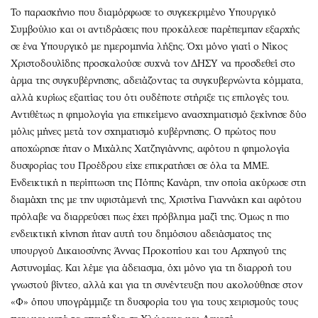
Το παρασκήνιο που διαμόρφωσε το συγκεκριμένο Υπουργικό
Συμβούλιο και οι αντιδράσεις που προκάλεσε παρέπεμπαν εξαρχής
σε ένα Υπουργικό με ημερομηνία λήξης. Όχι μόνο γιατί ο Νίκος
Χριστοδουλίδης προσκαλούσε συχνά τον ΔΗΣΥ να προσδεθεί στο
άρμα της συγκυβέρνησης, αδειάζοντας τα συγκυβερνώντα κόμματα,
αλλά κυρίως εξαιτίας του ότι ουδέποτε στήριξε τις επιλογές του.
Αντιθέτως η φημολογία για επικείμενο ανασχηματισμό ξεκίνησε δύο
μόλις μήνες μετά τον σχηματισμό κυβέρνησης. Ο πρώτος που
αποχώρησε ήταν ο Μιχάλης Χατζηγιάννης, αφότου η φημολογία
δυσφορίας του Προέδρου είχε επικρατήσει σε όλα τα ΜΜΕ.
Ενδεικτική η περίπτωση της Πόπης Κανάρη, την οποία ακύρωσε στη
διαμάχη της με την υφιστάμενή της, Χριστίνα Γιαννάκη και αφότου
πρόλαβε να διαρρεύσει πως έχει πρόβλημα μαζί της. Όμως η πιο
ενδεικτική κίνηση ήταν αυτή του δημόσιου αδειάσματος της
υπουργού Δικαιοσύνης Άννας Προκοπίου και του Αρχηγού της
Αστυνομίας. Και λέμε για άδειασμα, όχι μόνο για τη διαρροή του
γνωστού βίντεο, αλλά και για τη συνέντευξη που ακολούθησε στον
«Φ» όπου υπογράμμιζε τη δυσφορία του για τους χειρισμούς τους