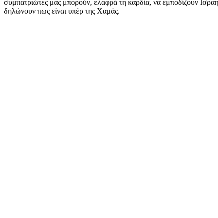
συμπατριώτες μας μπορούν, ελαφρά τη καρδία, να εμποδίζουν Ισραη
δηλώνουν πως είναι υπέρ της Χαμάς.