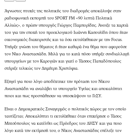
Άγνωστες πτυχές της πολιτικής του διαδρομής αποκάλυψε στην
ραδιοφωνική εκπομπή του SPORT FM «90 λεπτά Πολιτικά
Αλλιώς», ο πρώην υπουργός Γιώργος Παμπορίδης. Άνοιξε τα χαρτιά
του για την εποχή του προεκλογικού Ιωάννη Κασουλίδη όπου ήταν
οικονομικός διαχειριστής και τα όσα εκτυλίχθηκαν με την Focus.
Υπήρξε γνώση του θέματος ή ήταν καθαρά ένα θέμα που αφορούσε
τον Νίκο Αναστασιάδη. Μιλά για το κατά πόσο υπήρξε συνδιαλλαγή
υπουργείων με τον Καρογιάν και γιατί ο Τάσσος Παπαδόπουλος
στήριξε τελικώς τον Δημήτρη Χριστόφια.
Εξηγεί για ποιο λόγο αποδέχτηκε την πρόταση του Νίκου
Αναστασιάδη να αναλάβει το υπουργείο Υγείας και αποκαλύπτει
ποιοι και πως προσπάθησαν να υποσκάψουν το ΓεΣΥ.
Είναι ο Δημοκρατικός Συναγερμός ο πολιτικός χώρος με τον οποίο
ταυτίζεται; Αποκαλύπτει τι εκτυλίχθηκε όταν επιχείρησε ο Τάσος
Μητσόπουλος να κατέλθει ως Πρόεδρος του ΔΗΣΥ και για ποιο
λόγο κατά την εκτίμησή του, ο Νίκος Αναστασιάδης επέλεξε τον