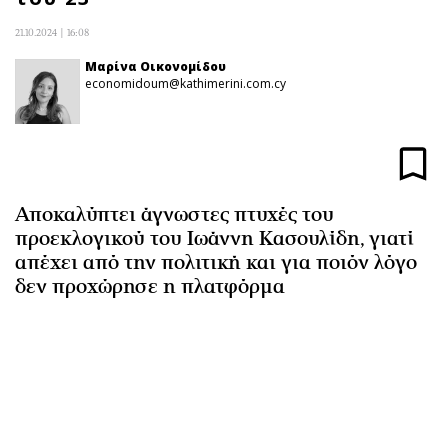
Αθλητισμός
Geek
21.10.2024 | 16:08
Κύπρος
Νέα
Μαρίνα Οικονομίδου
Ελλάδα
Κινητά-tablets
economidoum@kathimerini.com.cy
Διεθνή
Social
Κληρώσεις Allwyn
Αυτοκίνηση
Οικονομική
Αφιερώματα
Οικονομία
Πολιτική
Αποκαλύπτει άγνωστες πτυχές του
Real Estate
Οικονομία
προεκλογικού του Ιωάννη Κασουλίδη, γιατί
Επιχειρήσεις
Γενικά
απέχει από την πολιτική και για ποιόν λόγο
Αγορές
Αναδρομές
δεν προχώρησε η πλατφόρμα
Money Review
Πρόσωπα
AstroBank Properties
Περιβάλλον
Trends
Good Life
Ενέργεια
Γυναίκα
Ναυτιλία
Showbiz