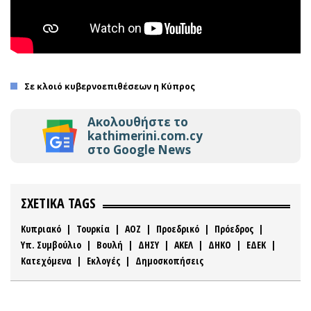
Σε κλοιό κυβερνοεπιθέσεων η Κύπρος
Ακολουθήστε το
kathimerini.com.cy
στο Google News
ΣΧΕΤΙΚΑ TAGS
Κυπριακό
|
Τουρκία
|
ΑΟΖ
|
Προεδρικό
|
Πρόεδρος
|
Υπ. Συμβούλιο
|
Βουλή
|
ΔΗΣΥ
|
ΑΚΕΛ
|
ΔΗΚΟ
|
ΕΔΕΚ
|
Κατεχόμενα
|
Εκλογές
|
Δημοσκοπήσεις