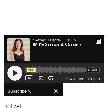
Περιβάλλον
Ταξίδια
Ελλάδα
Συνταγές
Κόσμος
Έξοδος
Παράξενα
Media
Πολιτισμός
Εκπομπές
Σινεμά
Wine routes
Θέατρο-Χορός
Podcasts
Μουσική
Uncut
Εικαστικά
Προσφορές
Βιβλίο
Προσωπικότητες στην ''Κ''
Χειρόγραφα
Επιστολές
A−
A+