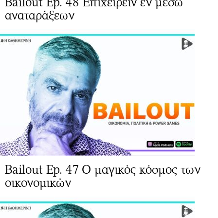
Bailout Ep. 48 Επιχειρείν εν μέσω
αναταράξεων
Bailout Ep. 47 Ο μαγικός κόσμος των
οικονομικών