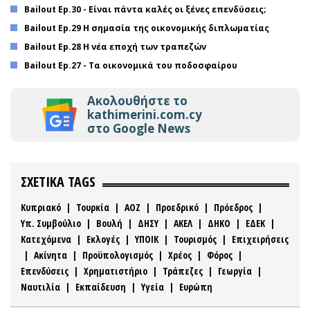
Bailout Ep.30 - Είναι πάντα καλές οι ξένες επενδύσεις;
Bailout Ep.29 Η σημασία της οικονομικής διπλωματίας
Bailout Ep.28 Η νέα εποχή των τραπεζών
Bailout Ep.27 - Τα οικονομικά του ποδοσφαίρου
Ακολουθήστε το
kathimerini.com.cy
στο Google News
ΣΧΕΤΙΚΑ TAGS
Κυπριακό
|
Τουρκία
|
ΑΟΖ
|
Προεδρικό
|
Πρόεδρος
|
Υπ. Συμβούλιο
|
Βουλή
|
ΔΗΣΥ
|
ΑΚΕΛ
|
ΔΗΚΟ
|
ΕΔΕΚ
|
Κατεχόμενα
|
Εκλογές
|
ΥΠΟΙΚ
|
Τουρισμός
|
Επιχειρήσεις
|
Ακίνητα
|
Προϋπολογισμός
|
Χρέος
|
Φόρος
|
Επενδύσεις
|
Χρηματιστήριο
|
Τράπεζες
|
Γεωργία
|
Ναυτιλία
|
Εκπαίδευση
|
Υγεία
|
Ευρώπη