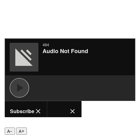
Περιβάλλον
Ταξίδια
Ελλάδα
Συνταγές
Κόσμος
Έξοδος
Παράξενα
Media
Πολιτισμός
Εκπομπές
Σινεμά
Wine routes
Θέατρο-Χορός
Podcasts
Μουσική
Uncut
Εικαστικά
Προσφορές
Βιβλίο
Προσωπικότητες στην ''Κ''
Χειρόγραφα
Επιστολές
A−
A+