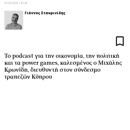
07.03.2025 | 10:43
Αθλητισμός
Geek
Γιάννος Σταυρινίδης
Κύπρος
Νέα
Ελλάδα
Κινητά-tablets
Διεθνή
Social
Κληρώσεις Allwyn
Αυτοκίνηση
Οικονομική
Αφιερώματα
Το podcast για την οικονομία, την πολιτική
Οικονομία
Πολιτική
και τα power games, καλεσμένος ο Μιχάλης
Real Estate
Οικονομία
Κρωνίδη, διευθυντή στον σύνδεσμο
Επιχειρήσεις
Γενικά
τραπεζών Κύπρου
Αγορές
Αναδρομές
Money Review
Πρόσωπα
AstroBank Properties
Περιβάλλον
Trends
Good Life
Ενέργεια
Γυναίκα
Ναυτιλία
Showbiz