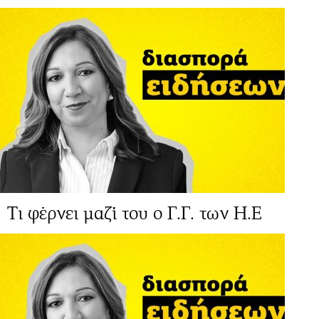
Τι φέρνει μαζί του ο Γ.Γ. των Η.Ε