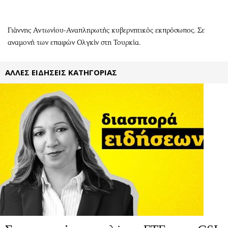
Περιβάλλον
Ταξίδια
Ελλάδα
Συνταγές
Γιάννης Αντωνίου-Αναπληρωτής κυβερνητικός εκπρόσωπος. Σε
Κόσμος
Έξοδος
αναμονή των επαφών Ολγκίν στη Τουρκία.
Παράξενα
Media
Πολιτισμός
Εκπομπές
ΑΛΛΕΣ ΕΙΔΗΣΕΙΣ ΚΑΤΗΓΟΡΙΑΣ
Σινεμά
Wine routes
Θέατρο-Χορός
Podcasts
Μουσική
Uncut
Εικαστικά
Προσφορές
Βιβλίο
Προσωπικότητες στην ''Κ''
Χειρόγραφα
Επιστολές