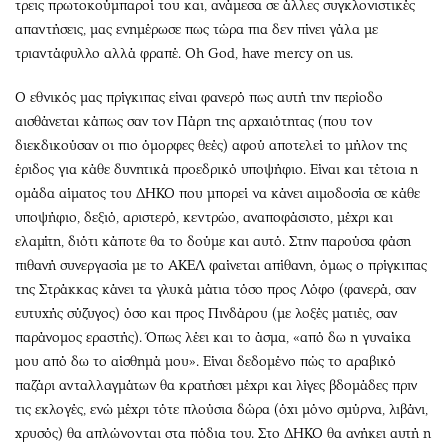
τρεις πρωτοκούμπαροί του και, ανάμεσα σε άλλες συγκλονιστικές
απαντήσεις, μας ενημέρωσε πως τώρα πια δεν πίνει γάλα με
τριαντάφυλλο αλλά φραπέ. Oh God, have mercy on us.
Ο εθνικός μας πρίγκιπας είναι φανερό πως αυτή την περίοδο
αισθάνεται κάπως σαν τον Πάρη της αρχαιότητας (που τον
διεκδικούσαν οι πιο όμορφες θεές) αφού αποτελεί το μήλον της
έριδος για κάθε δυνητικά προεδρικό υποψήφιο. Είναι και τέτοια η
ομάδα αίματος του ΔΗΚΟ που μπορεί να κάνει αιμοδοσία σε κάθε
υποψήφιο, δεξιό, αριστερό, κεντρώο, αναποφάσιστο, μέχρι και
ελαμίτη, διότι κάποτε θα το δούμε και αυτό. Στην παρούσα φάση
πιθανή συνεργασία με το ΑΚΕΛ φαίνεται απίθανη, όμως ο πρίγκιπας
της Στράκκας κάνει τα γλυκά μάτια τόσο προς Λόφο (φανερά, σαν
ευτυχής σύζυγος) όσο και προς Πινδάρου (με λοξές ματιές, σαν
παράνομος εραστής). Όπως λέει και το άσμα, «από δω η γυναίκα
μου από δω το αίσθημά μου». Είναι δεδομένο πώς το αραβικό
παζάρι ανταλλαγμάτων θα κρατήσει μέχρι και λίγες βδομάδες πριν
τις εκλογές, ενώ μέχρι τότε πλούσια δώρα (όχι μόνο σμύρνα, λιβάνι,
χρυσός) θα απλώνονται στα πόδια του. Στο ΔΗΚΟ θα ανήκει αυτή η