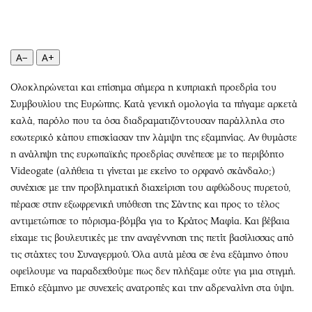
Περιβάλλον
Ταξίδια
Ελλάδα
Συνταγές
Κόσμος
Έξοδος
A−
A+
Παράξενα
Media
Πολιτισμός
Εκπομπές
Ολοκληρώνεται και επίσημα σήμερα η κυπριακή προεδρία του
Συμβουλίου της Ευρώπης. Κατά γενική ομολογία τα πήγαμε αρκετά
Σινεμά
Wine routes
καλά, παρόλο που τα όσα διαδραματιζόντουσαν παράλληλα στο
Θέατρο-Χορός
Podcasts
εσωτερικό κάπου επισκίασαν την λάμψη της εξαμηνίας. Αν θυμάστε
Μουσική
Uncut
η ανάληψη της ευρωπαϊκής προεδρίας συνέπεσε με το περιβόητο
Εικαστικά
Προσφορές
Videogate (αλήθεια τι γίνεται με εκείνο το ορφανό σκάνδαλο;)
Βιβλίο
Προσωπικότητες στην ''Κ''
συνέχισε με την προβληματική διαχείριση του αφθώδους πυρετού,
πέρασε στην εξωφρενική υπόθεση της Σάντης και προς το τέλος
Χειρόγραφα
Επιστολές
αντιμετώπισε το πόρισμα-βόμβα για το Κράτος Μαφία. Και βέβαια
είχαμε τις βουλευτικές με την αναγέννηση της πετίτ βασίλισσας από
τις στάχτες του Συναγερμού. Όλα αυτά μέσα σε ένα εξάμηνο όπου
οφείλουμε να παραδεχθούμε πως δεν πλήξαμε ούτε για μια στιγμή.
Επικό εξάμηνο με συνεχείς ανατροπές και την αδρεναλίνη στα ύψη.