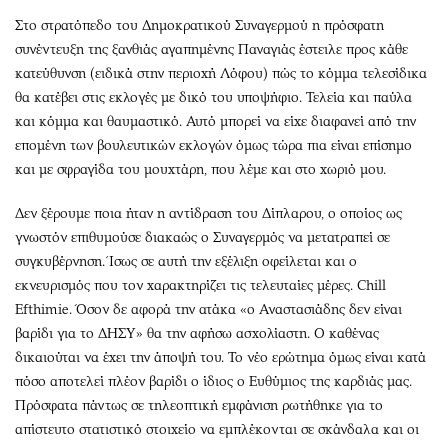
Στο στρατόπεδο του Δημοκρατικού Συναγερμού η πρόσφατη
συνέντευξη της ξανθιάς αγαπημένης Παναγιάς έστειλε προς κάθε
κατεύθυνση (ειδικά στην περιοχή Λόφου) πώς το κόμμα τελεσίδικα
θα κατέβει στις εκλογές με δικό του υποψήφιο. Τελεία και παύλα
και κόμμα και θαυμαστικό. Αυτό μπορεί να είχε διαφανεί από την
επομένη των βουλευτικών εκλογών όμως τώρα πια είναι επίσημο
και με σφραγίδα του μουχτάρη, που λέμε και στο χωριό μου.
Δεν ξέρουμε ποια ήταν η αντίδραση του Δίπλαρου, ο οποίος ως
γνωστόν επιθυμούσε διακαώς ο Συναγερμός να μετατραπεί σε
συγκυβέρνηση. Ίσως σε αυτή την εξέλιξη οφείλεται και ο
εκνευρισμός που τον χαρακτηρίζει τις τελευταίες μέρες. Chill
Efthimie. Όσον δε αφορά την ατάκα «ο Αναστασιάδης δεν είναι
βαρίδι για το ΔΗΣΥ» θα την αφήσω ασχολίαστη. Ο καθένας
δικαιούται να έχει την άποψή του. Το νέο ερώτημα όμως είναι κατά
πόσο αποτελεί πλέον βαρίδι ο ίδιος ο Ευθύμιος της καρδιάς μας.
Πρόσφατα πάντως σε τηλεοπτική εμφάνιση ρωτήθηκε για το
απίστευτο στατιστικό στοιχείο να εμπλέκονται σε σκάνδαλα και οι