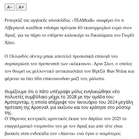
Περιβάλλον
Ταξίδια
A−
A+
Ελλάδα
Συνταγές
Κόσμος
Έξοδος
Ρεπορτάζ της αγγλικής ιστοσελίδας «TEAMtalk» αναφέρει ότι η
Λίβερπουλ κατέθεσε επίσημη πρόταση 40 εκατομμυρίων ευρώ στον
Παράξενα
Media
Άγιαξ, για να πάρει το επόμενο καλοκαίρι τα δικαιώματα του Γιορέλ
Πολιτισμός
Εκπομπές
Χάτο.
Σινεμά
Wine routes
Θέατρο-Χορός
Podcasts
Ο Ολλανδός σέντερ μπακ αποτελεί προσωπική επιλογή του
συμπατριώτη του προπονητή των «κόκκινων», Άρνε Σλοτ, ο οποίος
Μουσική
Uncut
τον θεωρεί ως μελλοντικό αντικαταστάτη του Βίρτζιλ Φαν Ντάικ και
Εικαστικά
Προσφορές
φέρεται να έχει ήδη επικοινωνήσει μαζί του, μάλιστα.
Βιβλίο
Προσωπικότητες στην ''Κ''
Θυμίζουμε ότι ο Χάτο υπέγραψε μόλις ενηλικιώθηκε νέο
Χειρόγραφα
Επιστολές
πολυετές συμβόλαιο μέχρι το 2028 με την ομάδα του
Αμστερνταμ, η οποία απέρριψε τον Ιανουάριο του 2024 μεγάλη
πρόταση της Αρσεναλ για εκείνον και τον κράτησε στο ρόστερ
της.
Ο 19χρονος κεντρικός αμυντικός έκανε τον Απρίλιο του 2023 το
επαγγελματικό ντεμπούτο του με τον Αγιαξ και από τότε είναι
βασικός στην ενδεκάδα του «Αίαντα» ενώ έγινε ο νεαρότερος