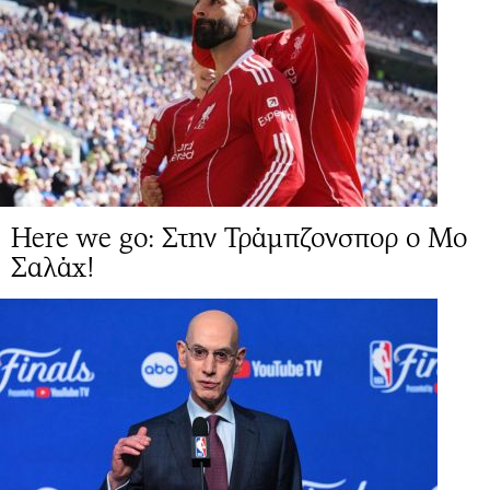
Here we go: Στην Τράμπζονσπορ ο Μο
Σαλάχ!