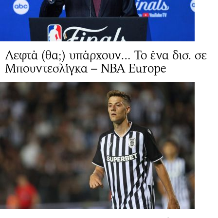
Λεφτά (θα;) υπάρχουν… Το ένα δισ. σε
Μπουντεσλίγκα – NBA Europe