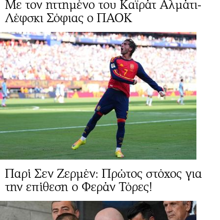
Με τον ηττημένο του Καϊράτ Αλμάτι-
Λέφσκι Σόφιας ο ΠΑΟΚ
Παρί Σεν Ζερμέν: Πρώτος στόχος για
την επίθεση ο Φεράν Τόρες!