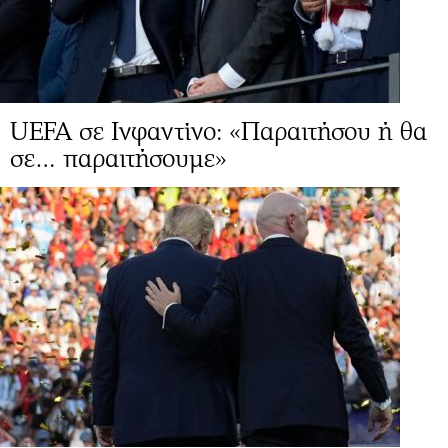
UEFA σε Ινφαντίνο: «Παραιτήσου ή θα
σε… παραιτήσουμε»