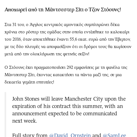
Περιβάλλον
Ταξίδια
Αποχωρεί από τη Μάντσεστερ Σίτι ο Τζον Στόουνς!
Ελλάδα
Συνταγές
Κόσμος
Έξοδος
Στα 31 του, ο Άγγλος κεντρικός αμυντικός συμπληρώνει δέκα
Παράξενα
Media
χρόνια στο ρόστερ της ομάδας στην οποία εντάχθηκε το καλοκαίρι
Πολιτισμός
Εκπομπές
του 2016, όταν αποκτήθηκε έναντι 55,6 εκατ. ευρώ από την Έβερτον,
Σινεμά
Wine routes
με τις δύο πλευρές να αποφασίζουν ότι οι δρόμοι τους θα χωρίσουν
μετά από την ολοκλήρωση της φετινής σεζόν!
Θέατρο-Χορός
Podcasts
Μουσική
Uncut
Ο Στόουνς έχει πραγματοποιήσει 292 εμφανίσεις με τη φανέλα της
Εικαστικά
Προσφορές
Μάντσεστερ Σίτι, έχοντας κατακτήσει τα πάντα μαζί της, σε μια
Βιβλίο
Προσωπικότητες στην ''Κ''
δεκαετία γεμάτη επιτυχίες!
Χειρόγραφα
Επιστολές
John Stones will leave Manchester City upon the
expiration of his contract this summer, with an
announcement expected to be communicated
next week.
Full story from
@David_Ornstein
and
@SamLee