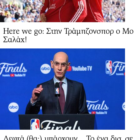
Here we go: Στην Τράμπζονσπορ ο Μο
Σαλάχ!
Λεφτά (θα;) υπάρχουν… Το ένα δισ. σε