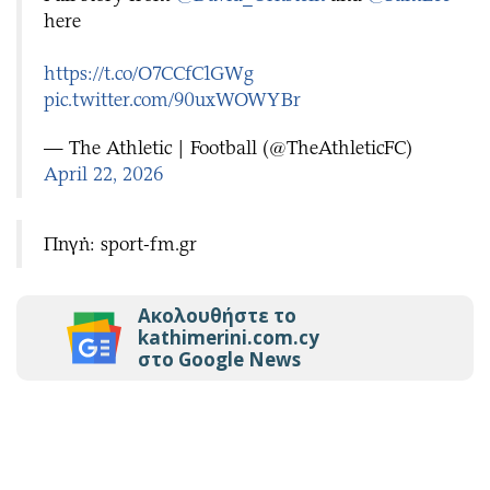
here
https://t.co/O7CCfC1GWg
pic.twitter.com/90uxWOWYBr
— The Athletic | Football (@TheAthleticFC)
April 22, 2026
Πηγή: sport-fm.gr
Ακολουθήστε το
kathimerini.com.cy
στο Google News