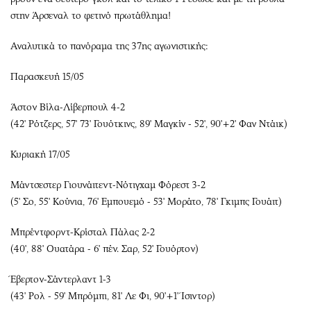
στην Άρσεναλ το φετινό πρωτάθλημα!
Αναλυτικά το πανόραμα της 37ης αγωνιστικής:
Παρασκευή 15/05
Άστον Βίλα-Λίβερπουλ 4-2
(42' Ρότζερς, 57' 73' Γουότκινς, 89' Μαγκίν - 52', 90'+2' Φαν Ντάικ)
Κυριακή 17/05
Μάντσεστερ Γιουνάιτεντ-Νότιγχαμ Φόρεστ 3-2
(5' Σο, 55' Κούνια, 76' Εμπουεμό - 53' Μοράτο, 78' Γκιμπς Γουάιτ)
Μπρέντφορντ-Κρίσταλ Πάλας 2-2
(40', 88' Ουατάρα - 6' πέν. Σαρ, 52' Γουόρτον)
Έβερτον-Σάντερλαντ 1-3
(43' Ρολ - 59' Μπρόμπι, 81' Λε Φι, 90'+1' Ίσιντορ)