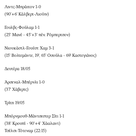
Λιντς-Μπράιτον 1-0
(90'+6' Κάλβερτ-Λιούιν)
Γουλβς-Φούλαμ 1-1
(25' Μανέ - 45'+3' πέν. Ρόμπερτσον)
Νιουκάστλ-Γουέστ Χαμ 3-1
(15' Βολτεμάντε, 19', 65' Οσούλα - 69' Καστεγιάνος)
Δευτέρα 18/05
Άρσεναλ-Μπέρνλι 1-0
(37' Χάβερτς)
Τρίτη 19/05
Μπόρνμουθ-Μάντσεστερ Σίτι 1-1
(38' Κρουπί - 90'+4' Χάαλαντ)
Τσέλσι-Τότεναμ (22:15)