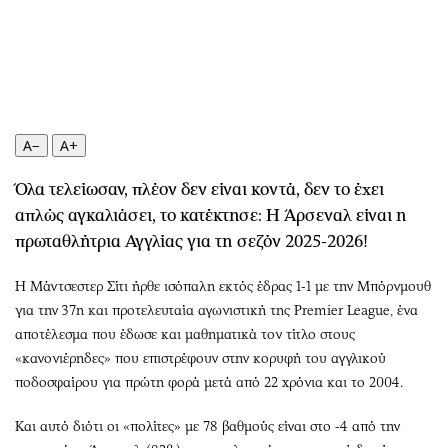
Περιβάλλον
Ταξίδια
Ελλάδα
Συνταγές
Κόσμος
Έξοδος
Παράξενα
Media
Πολιτισμός
Εκπομπές
A−
A+
Σινεμά
Wine routes
Θέατρο-Χορός
Podcasts
Όλα τελείωσαν, πλέον δεν είναι κοντά, δεν το έχει
Μουσική
Uncut
απλώς αγκαλιάσει, το κατέκτησε: Η Άρσεναλ είναι η
Εικαστικά
Προσφορές
πρωταθλήτρια Αγγλίας για τη σεζόν 2025-2026!
Βιβλίο
Προσωπικότητες στην ''Κ''
Η Μάντσεστερ Σίτι ήρθε ισόπαλη εκτός έδρας 1-1 με την Μπόρνμουθ
Χειρόγραφα
Επιστολές
για την 37η και προτελευταία αγωνιστική της Premier League, ένα
αποτέλεσμα που έδωσε και μαθηματικά τον τίτλο στους
«κανονιέρηδες» που επιστρέφουν στην κορυφή του αγγλικού
ποδοσφαίρου για πρώτη φορά μετά από 22 χρόνια και το 2004.
Και αυτό διότι οι «πολίτες» με 78 βαθμούς είναι στο -4 από την