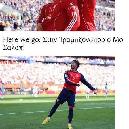
Here we go: Στην Τράμπζονσπορ ο Μο
Σαλάχ!