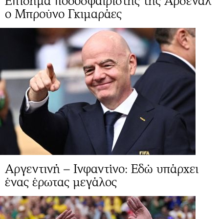
Επίσημα ποδοσφαιριστής της Άρσεναλ
ο Μπρούνο Γκιμαράες
Αργεντινή – Ινφαντίνο: Εδώ υπάρχει
ένας έρωτας μεγάλος