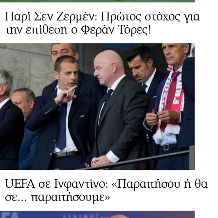
Παρί Σεν Ζερμέν: Πρώτος στόχος για
την επίθεση ο Φεράν Τόρες!
UEFA σε Ινφαντίνο: «Παραιτήσου ή θα
σε… παραιτήσουμε»