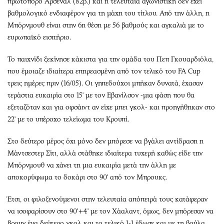
πρωτοπόρο Άρσεναλ (82β.) και η τελευταία αγωνιστική δεν έχει
βαθμολογικό ενδιαφέρον για τη μάχη του τίτλου. Από την άλλη, η
Μπόρνμουθ είναι στην 6η θέση με 56 βαθμούς και αγκαλιά με το
ευρωπαϊκό εισιτήριο.
Το παιχνίδι ξεκίνησε κάκιστα για την ομάδα του Πεπ Γκουαρδιόλα,
που έμοιαζε ιδιαίτερα επηρεασμένη από τον τελικό του FA Cup
τρεις ημέρες πριν (16/05). Οι γηπεδούχοι μπήκαν δυνατά, έχασαν
τεράστια ευκαιρία στο 15' με τον Εβανίλσον -μια φάση που θα
εξεταζόταν και για οφσάιντ αν είχε μπει γκολ- και προηγήθηκαν στο
22' με το υπέροχο τελείωμα του Κρουπί.
Στο δεύτερο μέρος όχι μόνο δεν μπόρεσε να βγάλει αντίδραση η
Μάντσεστερ Σίτι, αλλά στάθηκε ιδιαίτερα τυχερή καθώς είδε την
Μπόρνμουθ να χάνει τη μια ευκαιρία μετά την άλλη με
αποκορύφωμα το δοκάρι στο 90' από τον Μπρουκς.
Έτσι, οι φιλοξενούμενοι στην τελευταία απόπειρά τους κατάφεραν
να ισοφαρίσουν στο 90'+4' με τον Χάαλαντ, όμως, δεν μπόρεσαν να
βρουν ένα δεύτερο γκολ και το τελικό 1-1 έδωσε και με τη βούλα