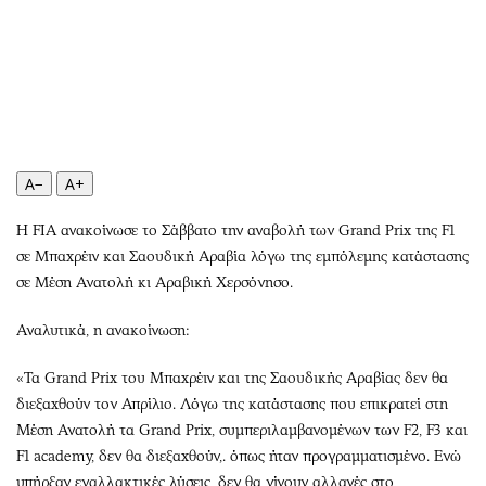
Περιβάλλον
Ταξίδια
Ελλάδα
Συνταγές
Κόσμος
Έξοδος
Παράξενα
Media
Πολιτισμός
Εκπομπές
Σινεμά
Wine routes
A−
A+
Θέατρο-Χορός
Podcasts
Μουσική
Uncut
Η FIA ανακοίνωσε το Σάββατο την αναβολή των Grand Prix της F1
σε Μπαχρέιν και Σαουδική Αραβία λόγω της εμπόλεμης κατάστασης
Εικαστικά
Προσφορές
σε Μέση Ανατολή κι Αραβική Χερσόνησο.
Βιβλίο
Προσωπικότητες στην ''Κ''
Χειρόγραφα
Επιστολές
Αναλυτικά, η ανακοίνωση:
«Τα Grand Prix του Μπαχρέιν και της Σαουδικής Αραβίας δεν θα
διεξαχθούν τον Απρίλιο. Λόγω της κατάστασης που επικρατεί στη
Μέση Ανατολή τα Grand Prix, συμπεριλαμβανομένων των F2, F3 και
F1 academy, δεν θα διεξαχθούν,. όπως ήταν προγραμματισμένο. Ενώ
υπήρξαν εναλλακτικές λύσεις, δεν θα γίνουν αλλαγές στο