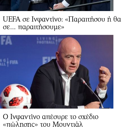
UEFA σε Ινφαντίνο: «Παραιτήσου ή θα
σε… παραιτήσουμε»
Ο Ινφαντίνο απέσυρε το σχέδιο
«πώλησης» του Μουντιάλ