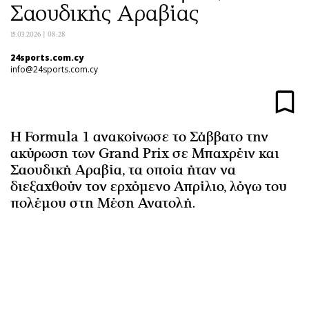
Σαουδικής Αραβίας
Αθλητισμός
Geek
Κύπρος
Νέα
15.03.2026 | 08:28
Ελλάδα
Κινητά-tablets
24sports.com.cy
info@24sports.com.cy
Διεθνή
Social
Κληρώσεις Allwyn
Αυτοκίνηση
Οικονομική
Αφιερώματα
Οικονομία
Πολιτική
Η Formula 1 ανακοίνωσε το Σάββατο την
ακύρωση των Grand Prix σε Μπαχρέιν και
Real Estate
Οικονομία
Σαουδική Αραβία, τα οποία ήταν να
Επιχειρήσεις
Γενικά
διεξαχθούν τον ερχόμενο Απρίλιο, λόγω του
Αγορές
Αναδρομές
πολέμου στη Μέση Ανατολή.
Money Review
Πρόσωπα
AstroBank Properties
Περιβάλλον
Trends
Good Life
Ενέργεια
Γυναίκα
Ναυτιλία
Showbiz