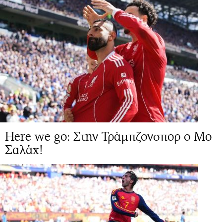
Here we go: Στην Τράμπζονσπορ ο Μο
Σαλάχ!