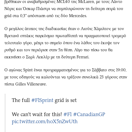
βρέθηκαν οι αναβαθμισμένες MCL40 της McLaren, με τους Λάντο
Νόρις και Όσκαρ Πιάστρι να συμπληρώνουν τη δεύτερη σειρά του
grid στα 0,3'' απόσταση από τις δύο Mercedes.
Ο μεγάλος άτυχος της διαδικασίας ήταν ο Λιούις Χάμιλτον, με τον
Βρετανό επτάκις παγκόσμιο πρωταθλητή να πραγματοποιεί τρομερό
τελευταίο γύρο, μέχρι το σημείο όπου ένα λάθος του έκοψε τον
ρυθμό και τον περιόρισε στην 5η θέση. Λίγο πιο πίσω του θα
εκκινήσει ο Σαρλ Λεκλέρ με τη δεύτερη Ferrari.
Ο αγώνας Spint έιναι προγραμματισμένος για το Σάββατο στις 19:00,
με τους οδηγούς να καλούνται να τρέξουν συνολικά 23 γύρους στην
πίστα Gilles Villeneuve.
The full
#F1Sprint
grid is set
We can't wait for this!
#F1
#CanadianGP
pic.twitter.com/hoX5nZwUth