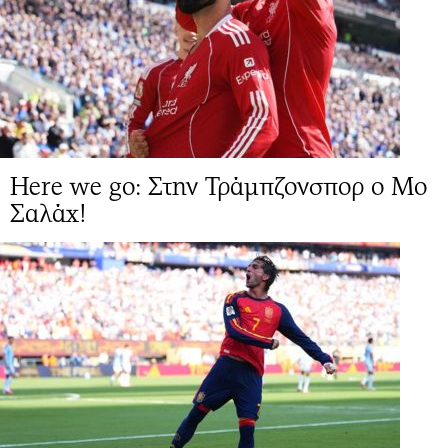
Here we go: Στην Τράμπζονσπορ ο Μο
Σαλάχ!