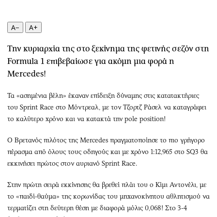
Περιβάλλον
Ταξίδια
Ελλάδα
Συνταγές
A−
A+
Κόσμος
Έξοδος
Παράξενα
Media
Την κυριαρχία της στο ξεκίνημα της φετινής σεζόν στη
Πολιτισμός
Εκπομπές
Formula 1 επιβεβαίωσε για ακόμη μια φορά η
Σινεμά
Wine routes
Mercedes!
Θέατρο-Χορός
Podcasts
Τα «ασημένια βέλη» έκαναν επίδειξη δύναμης στις κατατακτήριες
Μουσική
Uncut
του Sprint Race στο Μόντρεαλ, με τον Τζορτζ Ράσελ να καταγράφει
Εικαστικά
Προσφορές
το καλύτερο χρόνο και να κατακτά την pole position!
Βιβλίο
Προσωπικότητες στην ''Κ''
Ο Βρετανός πιλότος της Mercedes πραγματοποίησε το πιο γρήγορο
Χειρόγραφα
Επιστολές
πέρασμα από όλους τους οδηγούς και με χρόνο 1:12,965 στο SQ3 θα
εκκινήσει πρώτος στον αυριανό Sprint Race.
Στην πρώτη σειρά εκκίνησης θα βρεθεί πλάι του ο Κίμι Αντονέλι, με
το «παιδί-θαύμα» της κορωνίδας του μηχανοκίνητου αθλητισμού να
τερματίζει στη δεύτερη θέση με διαφορά μόλις 0,068! Στο 3-4