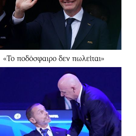
«Το ποδόσφαιρο δεν πωλείται»