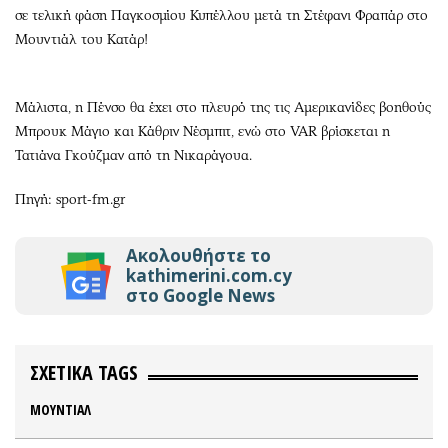
σε τελική φάση Παγκοσμίου Κυπέλλου μετά τη Στέφανι Φραπάρ στο
Μουντιάλ του Κατάρ!
Μάλιστα, η Πένσο θα έχει στο πλευρό της τις Αμερικανίδες βοηθούς
Μπρουκ Μάγιο και Κάθριν Νέσμπιτ, ενώ στο VAR βρίσκεται η
Τατιάνα Γκούζμαν από τη Νικαράγουα.
Πηγή: sport-fm.gr
Ακολουθήστε το
kathimerini.com.cy
στο Google News
ΣΧΕΤΙΚΑ TAGS
ΜΟΥΝΤΙΑΛ