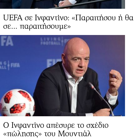
UEFA σε Ινφαντίνο: «Παραιτήσου ή θα
σε… παραιτήσουμε»
Ο Ινφαντίνο απέσυρε το σχέδιο
«πώλησης» του Μουντιάλ