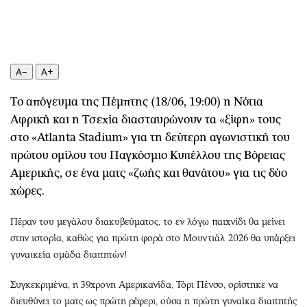
Περιβάλλον
Ταξίδια
Ελλάδα
Συνταγές
Κόσμος
Έξοδος
Παράξενα
Media
A−
A+
Πολιτισμός
Εκπομπές
Το απόγευμα της Πέμπτης (18/06, 19:00) η Νότια
Σινεμά
Wine routes
Αφρική και η Τσεχία διασταυρώνουν τα «ξίφη» τους
Θέατρο-Χορός
Podcasts
στο «Atlanta Stadium» για τη δεύτερη αγωνιστική του
Μουσική
Uncut
πρώτου ομίλου του Παγκόσμιο Κυπέλλου της Βόρειας
Εικαστικά
Προσφορές
Αμερικής, σε ένα ματς «ζωής και θανάτου» για τις δύο
Βιβλίο
Προσωπικότητες στην ''Κ''
χώρες.
Χειρόγραφα
Επιστολές
Πέραν του μεγάλου διακυβεύματος, το εν λόγω παιχνίδι θα μείνει
στην ιστορία, καθώς για πρώτη φορά στο Μουντιάλ 2026 θα υπάρξει
γυναικεία ομάδα διαιτητών!
Συγκεκριμένα, η 39χρονη Αμερικανίδα, Τόρι Πένσο, ορίστηκε να
διευθύνει το ματς ως πρώτη ρέφερι, ούσα η πρώτη γυναίκα διαιτητής