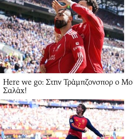
Here we go: Στην Τράμπζονσπορ ο Μο
Σαλάχ!