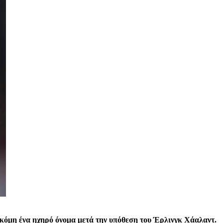
κόμη ένα ηχηρό όνομα μετά την υπόθεση του Έρλινγκ Χάαλαντ.