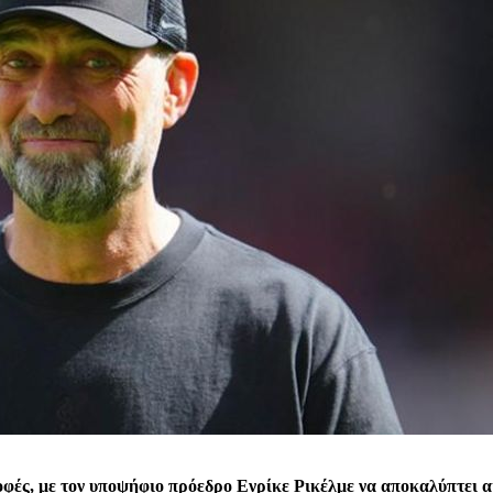
φές, με τον υποψήφιο πρόεδρο Ενρίκε Ρικέλμε να αποκαλύπτει α