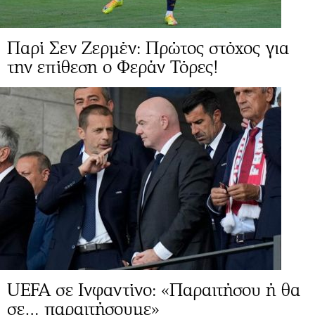
Παρί Σεν Ζερμέν: Πρώτος στόχος για
την επίθεση ο Φεράν Τόρες!
UEFA σε Ινφαντίνο: «Παραιτήσου ή θα
σε… παραιτήσουμε»