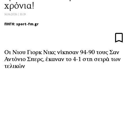
χρόνια!
Αθλητισμός
Geek
Κύπρος
Νέα
14.06.2026 | 10:19
Ελλάδα
Κινητά-tablets
ΠΗΓΗ: sport-fm.gr
Διεθνή
Social
Κληρώσεις Allwyn
Αυτοκίνηση
Οικονομική
Αφιερώματα
Οι Νιου Γιορκ Νικς νίκησαν 94-90 τους Σαν
Οικονομία
Πολιτική
Αντόνιο Σπερς, έκαναν το 4-1 στη σειρά των
Real Estate
Οικονομία
τελικών
Επιχειρήσεις
Γενικά
Αγορές
Αναδρομές
Money Review
Πρόσωπα
AstroBank Properties
Περιβάλλον
Trends
Good Life
Ενέργεια
Γυναίκα
Ναυτιλία
Showbiz