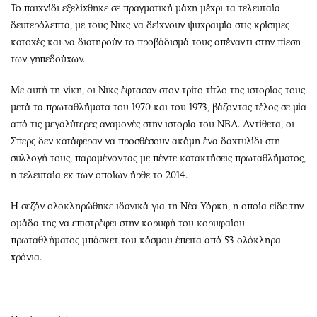
Το παιχνίδι εξελίχθηκε σε πραγματική μάχη μέχρι τα τελευταία
δευτερόλεπτα, με τους Νικς να δείχνουν ψυχραιμία στις κρίσιμες
κατοχές και να διατηρούν το προβάδισμά τους απέναντι στην πίεση
των γηπεδούχων.
Με αυτή τη νίκη, οι Νικς έφτασαν στον τρίτο τίτλο της ιστορίας τους
μετά τα πρωταθλήματα του 1970 και του 1973, βάζοντας τέλος σε μία
από τις μεγαλύτερες αναμονές στην ιστορία του NBA. Αντίθετα, οι
Σπερς δεν κατάφεραν να προσθέσουν ακόμη ένα δαχτυλίδι στη
συλλογή τους, παραμένοντας με πέντε κατακτήσεις πρωταθλήματος,
η τελευταία εκ των οποίων ήρθε το 2014.
Η σεζόν ολοκληρώθηκε ιδανικά για τη Νέα Υόρκη, η οποία είδε την
ομάδα της να επιστρέφει στην κορυφή του κορυφαίου
πρωταθλήματος μπάσκετ του κόσμου έπειτα από 53 ολόκληρα
χρόνια.