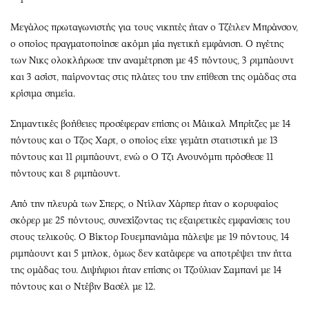
Μεγάλος πρωταγωνιστής για τους νικητές ήταν ο Τζέιλεν Μπράνσον,
ο οποίος πραγματοποίησε ακόμη μία ηγετική εμφάνιση. Ο ηγέτης
των Νικς ολοκλήρωσε την αναμέτρηση με 45 πόντους, 3 ριμπάουντ
και 3 ασίστ, παίρνοντας στις πλάτες του την επίθεση της ομάδας στα
κρίσιμα σημεία.
Σημαντικές βοήθειες προσέφεραν επίσης οι Μάικαλ Μπρίτζες με 14
πόντους και ο Τζος Χαρτ, ο οποίος είχε γεμάτη στατιστική με 13
πόντους και 11 ριμπάουντ, ενώ ο Ο Τζι Ανουνόμπι πρόσθεσε 11
πόντους και 8 ριμπάουντ.
Από την πλευρά των Σπερς, ο Ντίλαν Χάρπερ ήταν ο κορυφαίος
σκόρερ με 25 πόντους, συνεχίζοντας τις εξαιρετικές εμφανίσεις του
στους τελικούς. Ο Βίκτορ Γουεμπανιάμα πάλεψε με 19 πόντους, 14
ριμπάουντ και 5 μπλοκ, όμως δεν κατάφερε να αποτρέψει την ήττα
της ομάδας του. Διψήφιοι ήταν επίσης οι Τζούλιαν Σαμπανί με 14
πόντους και ο Ντέβιν Βασέλ με 12.