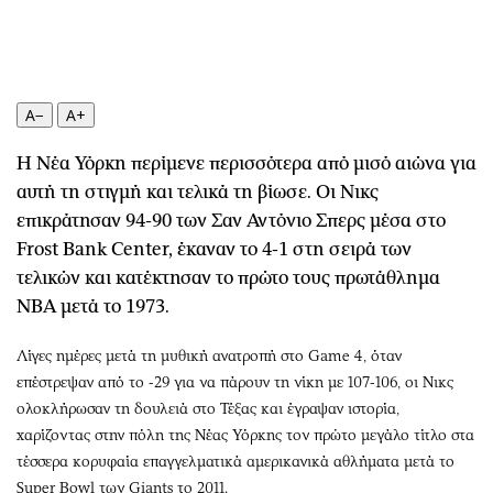
Περιβάλλον
Ταξίδια
Ελλάδα
Συνταγές
Κόσμος
Έξοδος
Παράξενα
Media
A−
A+
Πολιτισμός
Εκπομπές
Η Νέα Υόρκη περίμενε περισσότερα από μισό αιώνα για
Σινεμά
Wine routes
αυτή τη στιγμή και τελικά τη βίωσε. Οι Νικς
Θέατρο-Χορός
Podcasts
επικράτησαν 94-90 των Σαν Αντόνιο Σπερς μέσα στο
Μουσική
Uncut
Frost Bank Center, έκαναν το 4-1 στη σειρά των
Εικαστικά
Προσφορές
τελικών και κατέκτησαν το πρώτο τους πρωτάθλημα
Βιβλίο
Προσωπικότητες στην ''Κ''
NBA μετά το 1973.
Χειρόγραφα
Επιστολές
Λίγες ημέρες μετά τη μυθική ανατροπή στο Game 4, όταν
επέστρεψαν από το -29 για να πάρουν τη νίκη με 107-106, οι Νικς
ολοκλήρωσαν τη δουλειά στο Τέξας και έγραψαν ιστορία,
χαρίζοντας στην πόλη της Νέας Υόρκης τον πρώτο μεγάλο τίτλο στα
τέσσερα κορυφαία επαγγελματικά αμερικανικά αθλήματα μετά το
Super Bowl των Giants το 2011.