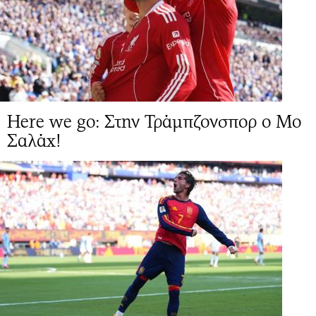
Here we go: Στην Τράμπζονσπορ ο Μο
Σαλάχ!