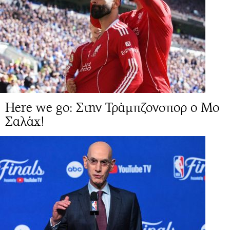
Here we go: Στην Τράμπζονσπορ ο Μο
Σαλάχ!