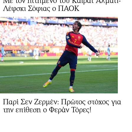
Με τον ηττημένο του Καϊράτ Αλμάτι-
Λέφσκι Σόφιας ο ΠΑΟΚ
Παρί Σεν Ζερμέν: Πρώτος στόχος για
την επίθεση ο Φεράν Τόρες!