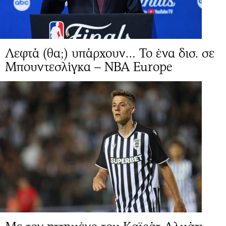
Λεφτά (θα;) υπάρχουν… Το ένα δισ. σε
Μπουντεσλίγκα – NBA Europe