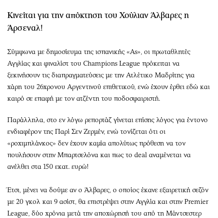
Περιβάλλον
Ταξίδια
Κινείται για την απόκτηση του Χούλιαν Άλβαρες η
Ελλάδα
Συνταγές
Άρσεναλ!
Κόσμος
Έξοδος
Παράξενα
Media
Σύμφωνα με δημοσίευμα της ισπανικής «As», οι πρωταθλητές
Πολιτισμός
Εκπομπές
Αγγλίας και φιναλίστ του Champions League πρόκειται να
Σινεμά
Wine routes
ξεκινήσουν τις διαπραγματεύσεις με την Ατλέτικο Μαδρίτης για
χάρη του 26χρονου Αργεντινού επιθετικού, ενώ έχουν έρθει εδώ και
Θέατρο-Χορός
Podcasts
καιρό σε επαφή με τον ατζέντη του ποδοσφαιριστή.
Μουσική
Uncut
Εικαστικά
Προσφορές
Παράλληλα, στο εν λόγω ρεπορτάζ γίνεται επίσης λόγος για έντονο
Βιβλίο
Προσωπικότητες στην ''Κ''
ενδιαφέρον της Παρί Σεν Ζερμέν, ενώ τονίζεται ότι οι
«ροχιμπλάνκος» δεν έχουν καμία απολύτως πρόθεση να τον
Χειρόγραφα
Επιστολές
πουλήσουν στην Μπαρτσελόνα και πως το deal αναμένεται να
ανέλθει στα 150 εκατ. ευρώ!
Έτσι, μένει να δούμε αν ο Άλβαρες, ο οποίος έκανε εξαιρετική σεζόν
με 20 γκολ και 9 ασίστ, θα επιστρέψει στην Αγγλία και στην Premier
League, δύο χρόνια μετά την αποχώρησή του από τη Μάντσεστερ