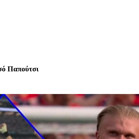
σό Παπούτσι