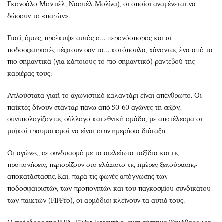
Γκονσάλο Μοντιέλ, Ναουέλ Μολίνα), οι οποίοι αναμένεται να
δώσουν το «παρών».
Γιατί, όμως, προέκυψε αυτός ο… περονόσπορος και οι
ποδοσφαιριστές πέφτουν σαν τα… κοτόπουλα, χάνοντας ένα από τα
πιο σημαντικά (για κάποιους το πιο σημαντικό) ραντεβού της
καριέρας τους;
Απλούστατα γιατί το αγωνιστικό καλαντάρι είναι απάνθρωπο. Οι
παίκτες δίνουν στάνταρ πάνω από 50-60 αγώνες τη σεζόν,
συνυπολογίζοντας σύλλογο και εθνική ομάδα, με αποτέλεσμα οι
μυϊκοί τραυματισμοί να είναι στην ημερήσια διάταξη.
Οι αγώνες, σε συνδυασμό με τα ατελείωτα ταξίδια και τις
προπονήσεις, περιορίζουν στο ελάχιστο τις ημέρες ξεκούρασης-
αποκατάστασης. Και, παρά τις φωνές απόγνωσης των
ποδοσφαιριστών, των προπονητών και του παγκοσμίου συνδικάτου
των παικτών (FIFPro), οι αρμόδιοι κλείνουν τα αυτιά τους.