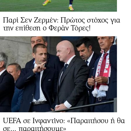
Παρί Σεν Ζερμέν: Πρώτος στόχος για
την επίθεση ο Φεράν Τόρες!
UEFA σε Ινφαντίνο: «Παραιτήσου ή θα
σε… παραιτήσουμε»