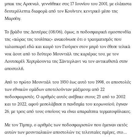
μπακ της Aρσεναλ, γεννήθηκε στις 17 Ιουνίου του 2001, με ελάχιστα
δευτερόλεπτα διαφορά από τον Κουίντεν, κεντρικό μέσο της
Μαρσέιγ.
Το βράδυ της Δευτέρας (08/06), όμως, η ποδοσφαιρική ομοσπονδία
της «χώρας της τουλίπας» ανακοίνωσε ότι ο τραυματισμός που
ταλαιπωρεί εδώ και καιρό τον Γιούριεν στον μηρό τον έθεσε τελικά
νοκ άουτ από το δεύτερο Μουντιάλ της καριέρας του, με τον
Λουτσαρέλ Χερτράουντα της Σάντερλαντ να τον αντικαθιστά στην
αποστολή.
Από το πρώτο Μουντιάλ του 1930 έως αυτό του 1998, οι αποστολές
των εθνικών ομάδων αποτελούνταν μάξιμουμ από 22
ποδοσφαιριστές. Ο αριθμός αυτός ανέβηκε στους 23 από το 2002
και το 2022, αφού μεσολάβησε η πανδημία του κορωνοϊού, έγιναν
26, με τρεις από τους οποίους να είναι απαραίτητα τερματοφύλακες.
Με τον Τίμπερ, ο αριθμός των ποδοσφαιριστών που έμειναν εκτός
αυτών των μουντιαλικών αποστολών τις τελευταίες ημέρες, στο…