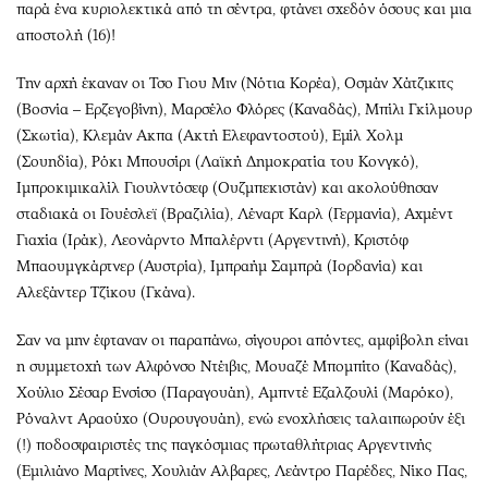
παρά ένα κυριολεκτικά από τη σέντρα, φτάνει σχεδόν όσους και μια
αποστολή (16)!
Την αρχή έκαναν οι Τσο Γιου Μιν (Νότια Κορέα), Οσμάν Χάτζικιτς
(Βοσνία – Ερζεγοβίνη), Μαρσέλο Φλόρες (Καναδάς), Μπίλι Γκίλμουρ
(Σκωτία), Κλεμάν Ακπα (Ακτή Ελεφαντοστού), Εμίλ Χολμ
(Σουηδία), Ρόκι Μπουσίρι (Λαϊκή Δημοκρατία του Κονγκό),
Ιμπροκιμικαλίλ Γιουλντόσεφ (Ουζμπεκιστάν) και ακολούθησαν
σταδιακά οι Γουέσλεϊ (Βραζιλία), Λέναρτ Καρλ (Γερμανία), Αχμέντ
Γιαχία (Ιράκ), Λεονάρντο Μπαλέρντι (Αργεντινή), Κριστόφ
Μπαουμγκάρτνερ (Αυστρία), Ιμπραήμ Σαμπρά (Ιορδανία) και
Αλεξάντερ Τζίκου (Γκάνα).
Σαν να μην έφταναν οι παραπάνω, σίγουροι απόντες, αμφίβολη είναι
η συμμετοχή των Αλφόνσο Ντέιβις, Μουαζέ Μπομπίτο (Καναδάς),
Χούλιο Σέσαρ Ενσίσο (Παραγουάη), Αμπντέ Εζαλζουλί (Μαρόκο),
Ρόναλντ Αραούχο (Ουρουγουάη), ενώ ενοχλήσεις ταλαιπωρούν έξι
(!) ποδοσφαιριστές της παγκόσμιας πρωταθλήτριας Αργεντινής
(Εμιλιάνο Μαρτίνες, Χουλιάν Αλβαρες, Λεάντρο Παρέδες, Νίκο Πας,