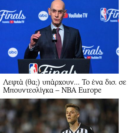
Λεφτά (θα;) υπάρχουν… Το ένα δισ. σε
Μπουντεσλίγκα – NBA Europe