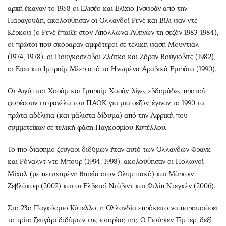
αρχή έκαναν το 1958 οι Ελισέο και Ελίχιο Ινσφράν από την
Παραγουάη, ακολούθησαν οι Ολλανδοί Ρενέ και Βίλι φαν ντε
Κέρκοφ (ο Ρενέ έπαιξε στον Απόλλωνα Αθηνών τη σεζόν 1983-1984),
οι πρώτοι που σκόραραν αμφότεροι σε τελική φάση Μουντιάλ
(1974, 1978), οι Γιουγκοσλάβοι Ζλάτκο και Ζόραν Βούγιοβιτς (1982),
οι Εϊσα και Ιμπραΐμ Μέερ από τα Ηνωμένα Αραβικά Εμιράτα (1990).
Οι Αιγύπτιοι Χοσάμ και Ιμπραΐμ Χασάν, λίγες εβδομάδες προτού
φορέσουν τη φανέλα του ΠΑΟΚ για μια σεζόν, έγιναν το 1990 τα
πρώτα αδέλφια (και μάλιστα δίδυμα) από την Αφρική που
συμμετείχαν σε τελική φάση Παγκοσμίου Κυπέλλου.
Το πιο διάσημο ζευγάρι διδύμων ήταν αυτό των Ολλανδών Φρανκ
και Ρόναλντ ντε Μπουρ (1994, 1998), ακολούθησαν οι Πολωνοί
Μίχαλ (με πετυχημένη θητεία στον Ολυμπιακό) και Μάρτσιν
Ζεβλάκοφ (2002) και οι Ελβετοί Ντάβιντ και Φιλίπ Ντεγκέν (2006).
Στο 23ο Παγκόσμιο Κύπελλο, η Ολλανδία επρόκειτο να παρουσιάσει
το τρίτο ζευγάρι διδύμων της ιστορίας της. Ο Γιούριεν Τίμπερ, δεξί