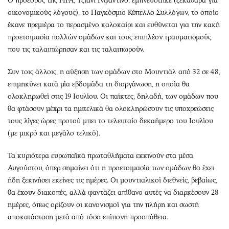
Ο πρόεδρος της FIFA, Τζιάνι Ινφαντίνο, εμπνεύστηκε (ξεκάθαρα για
οικονομικούς λόγους), το Παγκόσμιο Κύπελλο Συλλόγων, το οποίο
έκανε πρεμιέρα το περασμένο καλοκαίρι και ευθύνεται για την κακή
προετοιμασία πολλών ομάδων και τους επιπλέον τραυματισμούς
που τις ταλαιπώρησαν και τις ταλαιπωρούν.
Συν τοις άλλοις, η αύξηση των ομάδων στο Μουντιάλ από 32 σε 48,
επιμηκύνει κατά μία εβδομάδα τη διοργάνωση, η οποία θα
ολοκληρωθεί στις 19 Ιουλίου. Οι παίκτες, δηλαδή, των ομάδων που
θα φτάσουν μέχρι τα ημιτελικά θα ολοκληρώσουν τις υποχρεώσεις
τους λίγες ώρες προτού μπει το τελευταίο δεκαήμερο του Ιουλίου
(με μικρό και μεγάλο τελικό).
Τα κυριότερα ευρωπαϊκά πρωταθλήματα εκκινούν στα μέσα
Αυγούστου, όπερ σημαίνει ότι η προετοιμασία των ομάδων θα έχει
ήδη ξεκινήσει εκείνες τις ημέρες. Οι μουντιαλικοί διεθνείς, βεβαίως,
θα έχουν διακοπές, αλλά φαντάζει απίθανο αυτές να διαρκέσουν 28
ημέρες, όπως ορίζουν οι κανονισμοί για την πλήρη και σωστή
αποκατάσταση μετά από τόσο επίπονη προσπάθεια.