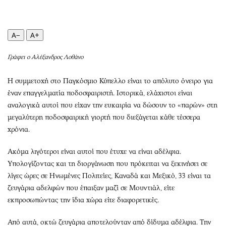
Περιβάλλον
Ταξίδια
Ελλάδα
Συνταγές
Κόσμος
Έξοδος
A−
A+
Παράξενα
Media
Γράφει ο Αλέξανδρος Λοθάνο
Πολιτισμός
Εκπομπές
Σινεμά
Wine routes
Η συμμετοχή στο Παγκόσμιο Κύπελλο είναι το απόλυτο όνειρο για
Θέατρο-Χορός
Podcasts
έναν επαγγελματία ποδοσφαιριστή. Ιστορικά, ελάχιστοι είναι
Μουσική
Uncut
αναλογικά αυτοί που είχαν την ευκαιρία να δώσουν το «παρών» στη
μεγαλύτερη ποδοσφαιρική γιορτή που διεξάγεται κάθε τέσσερα
Εικαστικά
Προσφορές
χρόνια.
Βιβλίο
Προσωπικότητες στην ''Κ''
Χειρόγραφα
Επιστολές
Ακόμα λιγότεροι είναι αυτοί που έτυχε να είναι αδέλφια.
Υπολογίζοντας και τη διοργάνωση που πρόκειται να ξεκινήσει σε
λίγες ώρες σε Ηνωμένες Πολιτείες, Καναδά και Μεξικό, 33 είναι τα
ζευγάρια αδελφών που έπαιξαν μαζί σε Μουντιάλ, είτε
εκπροσωπώντας την ίδια χώρα είτε διαφορετικές.
Από αυτά, οκτώ ζευγάρια αποτελούνταν από δίδυμα αδέλφια. Την