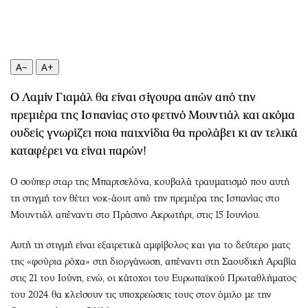
Περιβάλλον
Ταξίδια
Ελλάδα
Συνταγές
Κόσμος
Έξοδος
Παράξενα
Media
A−
A+
Πολιτισμός
Εκπομπές
Ο Λαμίν Γιαμάλ θα είναι σίγουρα απών από την
Σινεμά
Wine routes
πρεμιέρα της Ισπανίας στο φετινό Μουντιάλ και ακόμα
Θέατρο-Χορός
Podcasts
ουδείς γνωρίζει ποια παιχνίδια θα προλάβει κι αν τελικά
Μουσική
Uncut
καταφέρει να είναι παρών!
Εικαστικά
Προσφορές
Ο σούπερ σταρ της Μπαρτσελόνα, κουβαλά τραυματισμό που αυτή
Βιβλίο
Προσωπικότητες στην ''Κ''
τη στιγμή τον θέτει νοκ-άουτ από την πρεμιέρα της Ισπανίας στο
Χειρόγραφα
Επιστολές
Μουντιάλ απέναντι στο Πράσινο Ακρωτήρι, στις 15 Ιουνίου.
Αυτή τη στιγμή είναι εξαιρετικά αμφίβολος και για το δεύτερο ματς
της «φούρια ρόχα» στη διοργάνωση, απέναντι στη Σαουδική Αραβία
στις 21 του Ιούνη, ενώ, οι κάτοχοι του Ευρωπαϊκού Πρωταθλήματος
του 2024 θα κλείσουν τις υποχρεώσεις τους στον όμιλο με την