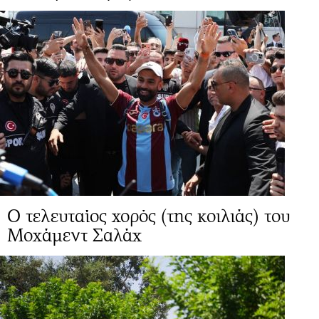
Ο τελευταίος χορός (της κοιλιάς) του
Μοχάμεντ Σαλάχ