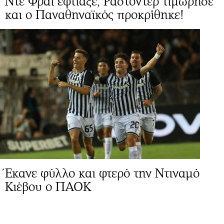
Ντε Φράι έφτιαξε, Ραστόντερ τιμώρησε
και ο Παναθηναϊκός προκρίθηκε!
Έκανε φύλλο και φτερό την Ντιναμό
Κιέβου ο ΠΑΟΚ