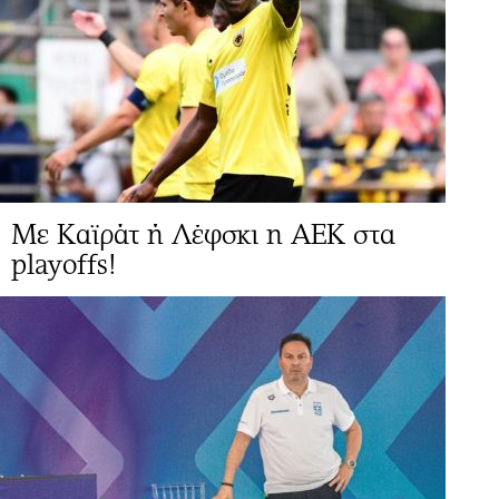
Με Καϊράτ ή Λέφσκι η ΑΕΚ στα
playoffs!