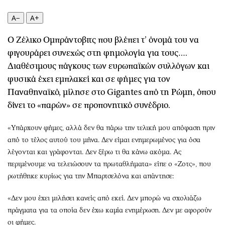
Περιβάλλον
Ταξίδια
Ελλάδα
Συνταγές
A−
A+
Κόσμος
Έξοδος
Ο Ζέλικο Ομπράντοβιτς που βλέπει τ’ όνομά του να
Παράξενα
Media
φιγουράρει συνεχώς στη φημολογία για τους….
Πολιτισμός
Εκπομπές
Διαθέσιμους πάγκους των ευρωπαϊκών συλλόγων και
Σινεμά
Wine routes
φυσικά έχει εμπλακεί και σε φήμες για τον
Θέατρο-Χορός
Podcasts
Παναθηναϊκό, μίλησε στο Gigantes από τη Ρώμη, όπου
δίνει το «παρών» σε προπονητικό συνέδριο.
Μουσική
Uncut
Εικαστικά
Προσφορές
«Υπάρχουν φήμες, αλλά δεν θα πάρω την τελική μου απόφαση πριν
Βιβλίο
Προσωπικότητες στην ''Κ''
από το τέλος αυτού του μήνα. Δεν είμαι ενημερωμένος για όσα
Χειρόγραφα
Επιστολές
λέγονται και γράφονται. Δεν ξέρω τι θα κάνω ακόμα. Ας
περιμένουμε να τελειώσουν τα πρωταθλήματα» είπε ο «Ζοτς», που
ρωτήθηκε κυρίως για την Μπαρτσελόνα και απάντησε:
«Δεν μου έχει μιλήσει κανείς από εκεί. Δεν μπορώ να σχολιάζω
πράγματα για τα οποία δεν έχω καμία ενημέρωση. Δεν με αφορούν
οι φήμες.