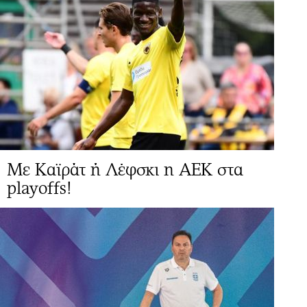
Με Καϊράτ ή Λέφσκι η ΑΕΚ στα
playoffs!