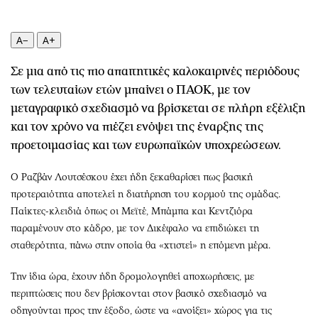
Περιβάλλον
Ταξίδια
Ελλάδα
Συνταγές
A−
A+
Κόσμος
Έξοδος
Παράξενα
Media
Σε μια από τις πιο απαιτητικές καλοκαιρινές περιόδους
Πολιτισμός
Εκπομπές
των τελευταίων ετών μπαίνει ο ΠΑΟΚ, με τον
Σινεμά
Wine routes
μεταγραφικό σχεδιασμό να βρίσκεται σε πλήρη εξέλιξη
και τον χρόνο να πιέζει ενόψει της έναρξης της
Θέατρο-Χορός
Podcasts
προετοιμασίας και των ευρωπαϊκών υποχρεώσεων.
Μουσική
Uncut
Εικαστικά
Προσφορές
Ο Ραζβάν Λουτσέσκου έχει ήδη ξεκαθαρίσει πως βασική
Βιβλίο
Προσωπικότητες στην ''Κ''
προτεραιότητα αποτελεί η διατήρηση του κορμού της ομάδας.
Χειρόγραφα
Επιστολές
Παίκτες-κλειδιά όπως οι Μεϊτέ, Μπάμπα και Κεντζιόρα
παραμένουν στο κάδρο, με τον Δικέφαλο να επιδιώκει τη
σταθερότητα, πάνω στην οποία θα «χτιστεί» η επόμενη μέρα.
Την ίδια ώρα, έχουν ήδη δρομολογηθεί αποχωρήσεις, με
περιπτώσεις που δεν βρίσκονται στον βασικό σχεδιασμό να
οδηγούνται προς την έξοδο, ώστε να «ανοίξει» χώρος για τις