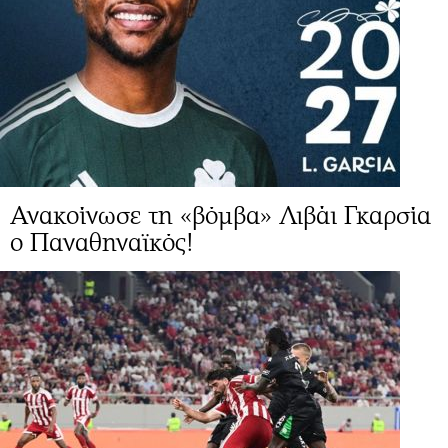
Ανακοίνωσε τη «βόμβα» Λιβάι Γκαρσία
ο Παναθηναϊκός!