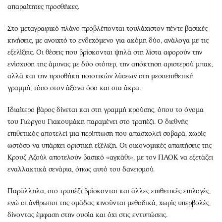
απαραίτητες προσθήκες.
Στο μεταγραφικό πλάνο προβλέπονται τουλάχιστον πέντε βασικές
κινήσεις, με ανοιχτό το ενδεχόμενο για ακόμη δύο, ανάλογα με τις
εξελίξεις. Οι θέσεις που βρίσκονται ψηλά στη λίστα αφορούν την
ενίσχυση της άμυνας με δύο στόπερ, την απόκτηση αριστερού μπακ,
αλλά και την προσθήκη ποιοτικών λύσεων στη μεσοεπιθετική
γραμμή, τόσο στον άξονα όσο και στα άκρα.
Ιδιαίτερο βάρος δίνεται και στη γραμμή κρούσης, όπου το όνομα
του Γιώργου Γιακουμάκη παραμένει στο τραπέζι. Ο διεθνής
επιθετικός αποτελεί μια περίπτωση που απασχολεί σοβαρά, χωρίς
ωστόσο να υπάρχει οριστική εξέλιξη. Οι οικονομικές απαιτήσεις της
Κρουζ Αζούλ αποτελούν βασικό «αγκάθι», με τον ΠΑΟΚ να εξετάζει
εναλλακτικά σενάρια, όπως αυτό του δανεισμού.
Παράλληλα, στο τραπέζι βρίσκονται και άλλες επιθετικές επιλογές,
ενώ οι άνθρωποι της ομάδας κινούνται μεθοδικά, χωρίς υπερβολές,
δίνοντας έμφαση στην ουσία και όχι στις εντυπώσεις.