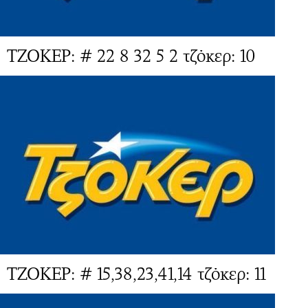
ΤΖΟΚΕΡ: # 22 8 32 5 2 τζόκερ: 10
ΤΖΟΚΕΡ: # 15,38,23,41,14 τζόκερ: 11