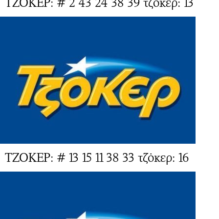
ΤΖΟΚΕΡ: # 2 43 24 38 39 τζόκερ: 13
ΤΖΟΚΕΡ: # 13 15 11 38 33 τζόκερ: 16