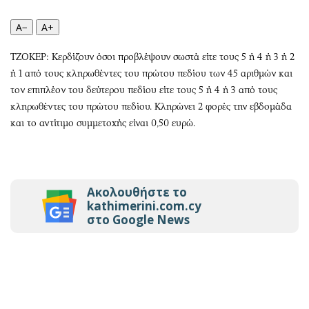
Περιβάλλον
Ταξίδια
Ελλάδα
Συνταγές
A−
A+
Κόσμος
Έξοδος
ΤΖΟΚΕΡ: Κερδίζουν όσοι προβλέψουν σωστά είτε τους 5 ή 4 ή 3 ή 2
Παράξενα
Media
ή 1 από τους κληρωθέντες του πρώτου πεδίου των 45 αριθμών και
Πολιτισμός
Εκπομπές
τον επιπλέον του δεύτερου πεδίου είτε τους 5 ή 4 ή 3 από τους
Σινεμά
Wine routes
κληρωθέντες του πρώτου πεδίου. Κληρώνει 2 φορές την εβδομάδα
και το αντίτιμο συμμετοχής είναι 0,50 ευρώ.
Θέατρο-Χορός
Podcasts
Μουσική
Uncut
Εικαστικά
Προσφορές
Βιβλίο
Προσωπικότητες στην ''Κ''
Ακολουθήστε το
Χειρόγραφα
Επιστολές
kathimerini.com.cy
στο Google News