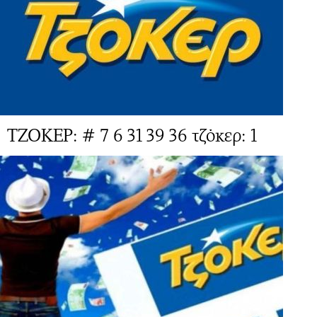
ΤΖΟΚΕΡ: # 7 6 31 39 36 τζόκερ: 1