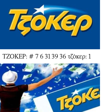
ΤΖΟΚΕΡ: # 7 6 31 39 36 τζόκερ: 1