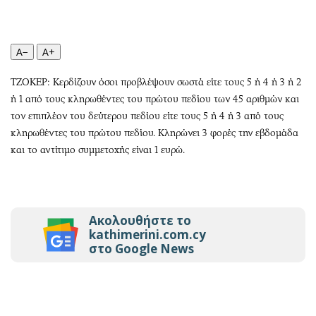
Περιβάλλον
Ταξίδια
Ελλάδα
Συνταγές
Κόσμος
Έξοδος
A−
A+
Παράξενα
Media
ΤΖΟΚΕΡ: Κερδίζουν όσοι προβλέψουν σωστά είτε τους 5 ή 4 ή 3 ή 2
Πολιτισμός
Εκπομπές
ή 1 από τους κληρωθέντες του πρώτου πεδίου των 45 αριθμών και
Σινεμά
Wine routes
τον επιπλέον του δεύτερου πεδίου είτε τους 5 ή 4 ή 3 από τους
Θέατρο-Χορός
Podcasts
κληρωθέντες του πρώτου πεδίου. Κληρώνει 3 φορές την εβδομάδα
Μουσική
Uncut
και το αντίτιμο συμμετοχής είναι 1 ευρώ.
Εικαστικά
Προσφορές
Βιβλίο
Προσωπικότητες στην ''Κ''
Χειρόγραφα
Επιστολές
Ακολουθήστε το
kathimerini.com.cy
στο Google News