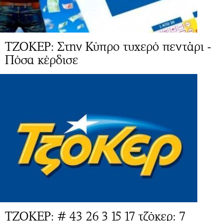
ΤΖΟΚΕΡ: Στην Κύπρο τυχερό πεντάρι -
Πόσα κέρδισε
ΤΖΟΚΕΡ: # 43 26 3 15 17 τζόκερ: 7