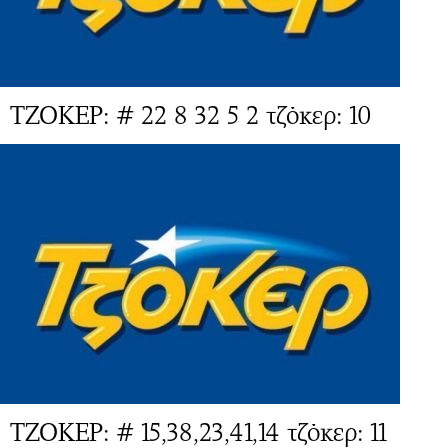
ΤΖΟΚΕΡ: # 22 8 32 5 2 τζόκερ: 10
ΤΖΟΚΕΡ: # 15,38,23,41,14 τζόκερ: 11