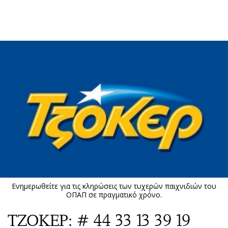
ΕΓΓΡΑΦΗ
ΕΙΣΟΔΟΣ
ΚΑΤΗΓΟΡΙΕΣ
ΣΥΝΔΕΣΗ
Κύπρος
Απόψεις
Παιδεία
Αρθρογραφία
Υγεία
The Hill
Πολιτική
Υγεία
Βουλευτικές 2026
Αγγελίες
Εκλογές 2024
Ενοικιάζονται
Ενημερωθείτε για τις κληρώσεις των τυχερών παιχνιδιών του
Προεδρικές 2023
Πωλούνται
ΟΠΑΠ σε πραγματικό χρόνο.
Δημοσκοπήσεις
Ζητούν εργασία
ΤΖΟΚΕΡ: # 44 33 13 39 19
Διπλωματία
Θέσεις εργασίας