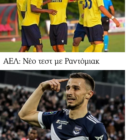
ΑΕΛ: Νέο τεστ με Ραντόμιακ