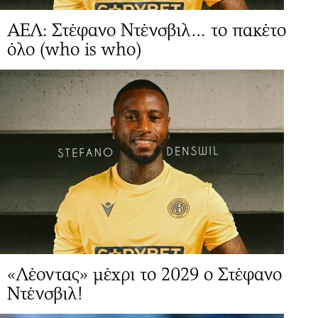
ΑΕΛ: Στέφανο Ντένσβιλ… το πακέτο
όλο (who is who)
«Λέοντας» μέχρι το 2029 ο Στέφανο
Ντένσβιλ!