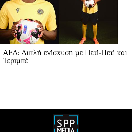
AEΛ: Διπλή ενίσχυση με Πετί-Πετί και
Τεριμπέ