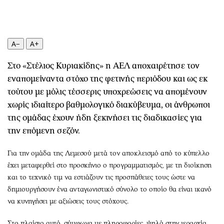
Περιβάλλον
Ταξίδια
Ελλάδα
Συνταγές
Κόσμος
Έξοδος
A−
A+
Παράξενα
Media
Πολιτισμός
Εκπομπές
Στο «Στέλιος Κυριακίδης» η ΑΕΛ αποχαιρέτησε τον
Σινεμά
Wine routes
εναπομείναντα στόχο της φετινής περιόδου και ως εκ
Θέατρο-Χορός
Podcasts
τούτου με μόλις τέσσερις υποχρεώσεις να απομένουν
χωρίς ιδιαίτερο βαθμολογικό διακύβευμα, οι άνθρωποι
Μουσική
Uncut
της ομάδας έχουν ήδη ξεκινήσει τις διαδικασίες για
Εικαστικά
Προσφορές
την επόμενη σεζόν.
Βιβλίο
Προσωπικότητες στην ''Κ''
Χειρόγραφα
Επιστολές
Για την ομάδα της Λεμεσού μετά τον αποκλεισμό από το κύπελλο
έχει μεταφερθεί στο προσκήνιο ο προγραμματισμός, με τη διοίκηση
και το τεχνικό τιμ να εστιάζουν τις προσπάθειες τους ώστε να
δημιουργήσουν ένα ανταγωνιστικό σύνολο το οποίο θα είναι ικανό
να κυνηγήσει με αξιώσεις τους στόχους.
Στο πλαίσιο αυτό, σύμφωνα με πληροφορίες, ψηλά στην ιεραρχία