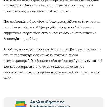
των στόχων βρίσκεται η ενίσχυση της μεσαίας γραμμής με την
προσθήκη ενός ποδοσφαιριστή «box to box».
Πιο αναλυτικά, ο όρος «box to box» μεταφράζεται σε έναν παίκτη
που είναι ικανός να καλύψει μεγάλο μέρος στο γήπεδο και να
συμμετάσχει ενεργά τόσο στην αμυντική όσο και στην επιθετική
λειτουργία της ομάδας.
Συνολικά, η εν λόγω προσθήκη θεωρείται κομβική για το «χτίσιμο»
ενόψει της νέας χρονιάς και ως εκ τούτου η ομάδα
προγραμματισμού έχει ξεκινήσει ήδη το "σαφάρι" για τον εντοπισμό
του ποδοσφαιριστή ο οποίος με τα χαρακτηριστικά του
συγκεκριμένου ρόλου εκτιμάται πως θα αναβαθμίσει το νευραλγικό
χώρο.
Ακολουθήστε το
kathimerini.com.cy