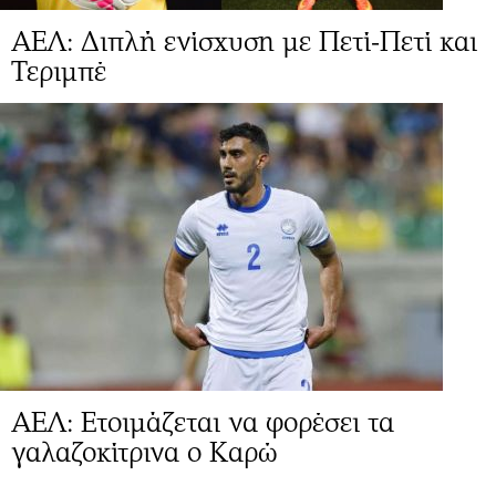
AEΛ: Διπλή ενίσχυση με Πετί-Πετί και
Τεριμπέ
ΑΕΛ: Ετοιμάζεται να φορέσει τα
γαλαζοκίτρινα ο Καρώ