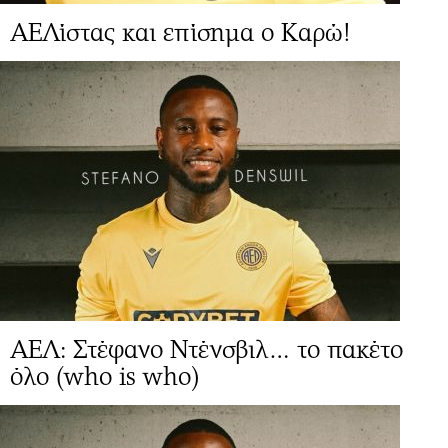
ΑΕΛίστας και επίσημα ο Καρώ!
ΑΕΛ: Στέφανο Ντένσβιλ… το πακέτο
όλο (who is who)