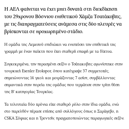
Περιβάλλον
Ταξίδια
Η ΑΕΛ φαίνεται να έχει μπει δυνατά στη διεκδίκηση
Ελλάδα
Συνταγές
του 29χρονου Βόσνιου επιθετικού Χάμζα Τσατάκοβιτς,
Κόσμος
Έξοδος
με τις διαπραγματεύσεις ανάμεσα στις δύο πλευρές να
Παράξενα
Media
βρίσκονται σε προχωρημένο στάδιο.
Πολιτισμός
Εκπομπές
Σινεμά
Wine routes
Η ομάδα της Λεμεσού επιδιώκει να ενισχύσει την επιθετική της
γραμμή με έναν παίκτη που έχει σταθερή επαφή με τα δίχτυα.
Θέατρο-Χορός
Podcasts
Μουσική
Uncut
Συγκεκριμένα, την περασμένη σεζόν ο Τσάτακοβιτς αγωνίστηκε στην
Εικαστικά
Προσφορές
τουρκική Esenler Erokspor, όπου κατέγραψε 37 συμμετοχές,
Βιβλίο
Προσωπικότητες στην ''Κ''
σημειώνοντας 14 γκολ και μοιράζοντας 7 ασίστ, συμβάλλοντας
σημαντικά στην πορεία της ομάδας που τερμάτισε στην τρίτη θέση
Χειρόγραφα
Επιστολές
της Β' κατηγορίας Τουρκίας.
Τα τελευταία δύο χρόνια είχε σταθερό ρόλο στην ίδια ομάδα, ενώ
στο παρελθόν πέρασε επίσης από συλλόγους όπως η Σαράγεβο, η
CSKA Σόφιας και η Τρεντσίν, πραγματοποιώντας παραγωγικές σεζόν.