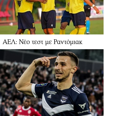
ΑΕΛ: Νέο τεστ με Ραντόμιακ