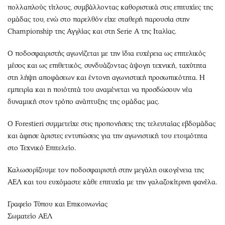
πολλαπλούς τίτλους, συμβάλλοντας καθοριστικά στις επιτυχίες της
ομάδας του, ενώ στο παρελθόν είχε σταθερή παρουσία στην
Championship της Αγγλίας και στη Serie A της Ιταλίας.
Ο ποδοσφαιριστής αγωνίζεται με την ίδια ευχέρεια ως επιτελικός
μέσος και ως επιθετικός, συνδυάζοντας άψογη τεχνική, ταχύτητα
στη λήψη αποφάσεων και έντονη αγωνιστική προσωπικότητα. Η
εμπειρία και η ποιότητά του αναμένεται να προσδώσουν νέα
δυναμική στον τρόπο ανάπτυξης της ομάδας μας.
Ο Forestieri συμμετείχε στις προπονήσεις της τελευταίας εβδομάδας
και άφησε άριστες εντυπώσεις για την αγωνιστική του ετοιμότητα
στο Τεχνικό Επιτελείο.
Καλωσορίζουμε τον ποδοσφαιριστή στην μεγάλη οικογένεια της
ΑΕΛ και του ευχόμαστε κάθε επιτυχία με την γαλαζοκίτρινη φανέλα.
Γραφείο Τύπου και Επικοινωνίας
Σωματείο ΑΕΛ