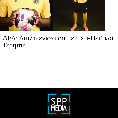
AEΛ: Διπλή ενίσχυση με Πετί-Πετί και
Τεριμπέ