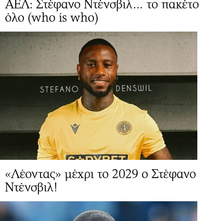
ΑΕΛ: Στέφανο Ντένσβιλ… το πακέτο
όλο (who is who)
«Λέοντας» μέχρι το 2029 ο Στέφανο
Ντένσβιλ!