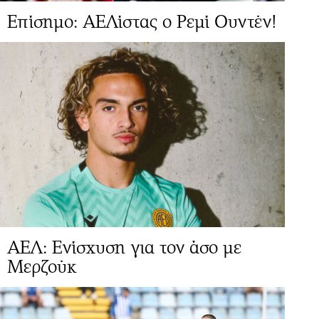
Επίσημο: ΑΕΛίστας ο Ρεμί Ουντέν!
ΑΕΛ: Ενίσχυση για τον άσο με
Μερζούκ