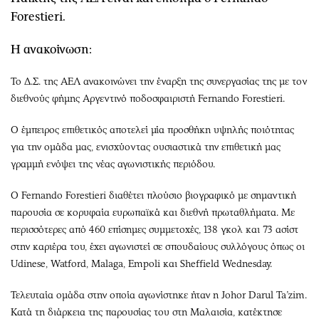
Περιβάλλον
Ταξίδια
Forestieri.
Ελλάδα
Συνταγές
Κόσμος
Έξοδος
Η ανακοίνωση:
Παράξενα
Media
Το Δ.Σ. της ΑΕΛ ανακοινώνει την έναρξη της συνεργασίας της με τον
Πολιτισμός
Εκπομπές
διεθνούς φήμης Αργεντινό ποδοσφαιριστή Fernando Forestieri.
Σινεμά
Wine routes
Θέατρο-Χορός
Podcasts
Ο έμπειρος επιθετικός αποτελεί μία προσθήκη υψηλής ποιότητας
για την ομάδα μας, ενισχύοντας ουσιαστικά την επιθετική μας
Μουσική
Uncut
γραμμή ενόψει της νέας αγωνιστικής περιόδου.
Εικαστικά
Προσφορές
Βιβλίο
Προσωπικότητες στην ''Κ''
Ο Fernando Forestieri διαθέτει πλούσιο βιογραφικό με σημαντική
Χειρόγραφα
Επιστολές
παρουσία σε κορυφαία ευρωπαϊκά και διεθνή πρωταθλήματα. Με
περισσότερες από 460 επίσημες συμμετοχές, 138 γκολ και 73 ασίστ
στην καριέρα του, έχει αγωνιστεί σε σπουδαίους συλλόγους όπως οι
Udinese, Watford, Malaga, Empoli και Sheffield Wednesday.
Τελευταία ομάδα στην οποία αγωνίστηκε ήταν η Johor Darul Ta’zim.
Κατά τη διάρκεια της παρουσίας του στη Μαλαισία, κατέκτησε