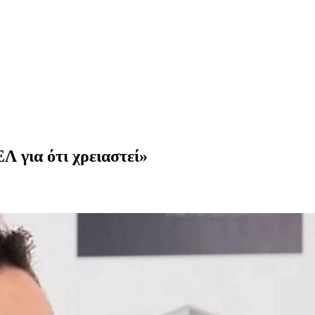
Λ για ότι χρειαστεί»