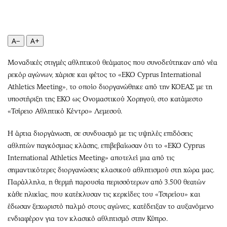
Περιβάλλον
Ταξίδια
Ελλάδα
Συνταγές
Κόσμος
Έξοδος
A−
A+
Παράξενα
Media
Πολιτισμός
Εκπομπές
Mοναδικές στιγμές αθλητικού θεάματος που συνοδεύτηκαν από νέα
ρεκόρ αγώνων, χάρισε και φέτος το «EKO Cyprus International
Σινεμά
Wine routes
Athletics Meeting», το οποίο διοργανώθηκε από την ΚΟΕΑΣ με τη
Θέατρο-Χορός
Podcasts
υποστήριξη της ΕΚΟ ως Ονομαστικού Χορηγού, στο κατάμεστο
Μουσική
Uncut
«Τσίρειο Αθλητικό Κέντρο» Λεμεσού.
Εικαστικά
Προσφορές
Η άρτια διοργάνωση, σε συνδυασμό με τις υψηλές επιδόσεις
Βιβλίο
Προσωπικότητες στην ''Κ''
αθλητών παγκόσμιας κλάσης, επιβεβαίωσαν ότι το «EKO Cyprus
Χειρόγραφα
Επιστολές
International Athletics Meeting» αποτελεί μια από τις
σημαντικότερες διοργανώσεις κλασικού αθλητισμού στη χώρα μας.
Παράλληλα, η θερμή παρουσία περισσότερων από 3.500 θεατών
κάθε ηλικίας, που κατέκλυσαν τις κερκίδες του «Τσιρείου» και
έδωσαν ξεχωριστό παλμό στους αγώνες, κατέδειξαν το αυξανόμενο
ενδιαφέρον για τον κλασικό αθλητισμό στην Κύπρο.