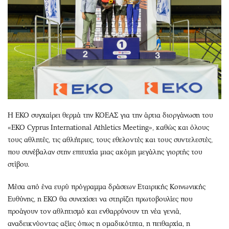
Η ΕΚΟ συγχαίρει θερμά την ΚΟΕΑΣ για την άρτια διοργάνωση του
«EKO Cyprus International Athletics Meeting», καθώς και όλους
τους αθλητές, τις αθλήτριες, τους εθελοντές και τους συντελεστές,
που συνέβαλαν στην επιτυχία μιας ακόμη μεγάλης γιορτής του
στίβου.
Μέσα από ένα ευρύ πρόγραμμα δράσεων Εταιρικής Κοινωνικής
Ευθύνης, η ΕΚΟ θα συνεχίσει να στηρίζει πρωτοβουλίες που
προάγουν τον αθλητισμό και ενθαρρύνουν τη νέα γενιά,
αναδεικνύοντας αξίες όπως η ομαδικότητα, η πειθαρχία, η