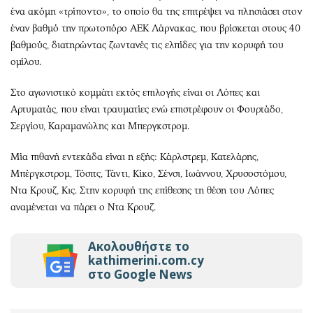
ένα ακόμη «τρίποντο», το οποίο θα της επιτρέψει να πλησιάσει στον
έναν βαθμό την πρωτοπόρο ΑΕΚ Λάρνακας, που βρίσκεται στους 40
βαθμούς, διατηρώντας ζωντανές τις ελπίδες για την κορυφή του
ομίλου.
Στο αγωνιστικό κομμάτι εκτός επιλογής είναι οι Λόπες και
Αρτυματάς, που είναι τραυματίες ενώ επιστρέφουν οι Φουρτάδο,
Σεργίου, Καραμανώλης και Μπεργκστρομ.
Μία πιθανή εντεκάδα είναι η εξής: Κάρλστρεμ, Κατελάρης,
Μπέργκστρομ, Τόσιτς, Τάντι, Κίκο, Σένσι, Ιωάννου, Χρυσοστόμου,
Ντα Κρουζ, Κις. Στην κορυφή της επίθεσης τη θέση του Λόπες
αναμένεται να πάρει ο Ντα Κρουζ.
Ακολουθήστε το
kathimerini.com.cy
στο Google News