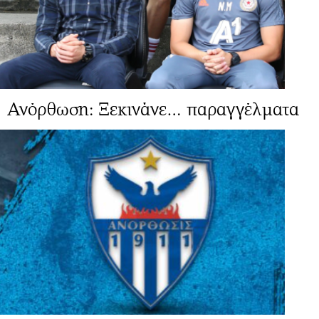
Ανόρθωση: Ξεκινάνε… παραγγέλματα