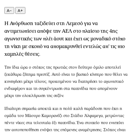
Περιβάλλον
Ταξίδια
Ελλάδα
Συνταγές
A−
A+
Κόσμος
Έξοδος
Η Ανόρθωση ταξιδεύει στη Λεμεσό για να
Παράξενα
Media
αντιμετωπίσει απόψε την ΑΕΛ στο πλαίσιο της 4ης
Πολιτισμός
Εκπομπές
αγωνιστικής των πλέι άουτ και έχει ως μοναδικό στόχο
Σινεμά
Wine routes
τη νίκη με σκοπό να απομακρυνθεί εντελώς απ' τις πιο
Θέατρο-Χορός
Podcasts
χαμηλές θέσεις.
Μουσική
Uncut
Την ίδια ώρα ο στόχος της πρωτιάς στον δεύτερο όμιλο αποτελεί
Εικαστικά
Προσφορές
ξεκάθαρα ζήτημα πρεστίζ. Αυτό είναι το βασικό κίνητρο που θέλει να
Βιβλίο
Προσωπικότητες στην ''Κ''
κυνηγήσει μέχρι τέλους, προκειμένου να διατηρήσει το αγωνιστικό
Χειρόγραφα
Επιστολές
ενδιαφέρον και τη συγκέντρωση στα παιχνίδια που απομένουν
μέχρι την ολοκλήρωση της σεζόν.
Ιδιαίτερη σημασία αποκτά και η πολύ καλή παράδοση που έχει η
ομάδα του Μάουρο Καμορανέζι στο Στάδιο Άλφαμεγα, μετρώντας
πέντε νίκες στα τελευταία έξι παιχνίδια. Ένα στοιχείο που ενισχύει
την αυτοπεποίθηση ενόψει της επόμενης αναμέτρησης. Στόχος είναι