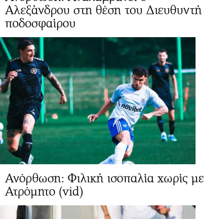
Αλεξάνδρου στη θέση του Διευθυντή
ποδοσφαίρου
Ανόρθωση: Φιλική ισοπαλία χωρίς με
Ατρόμητο (vid)