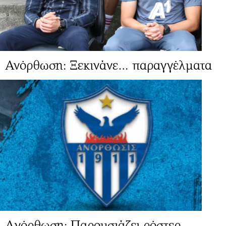
Ανόρθωση: Ξεκινάνε… παραγγέλματα
Aνόρθωση: Παρουσιάζει ρόστερ,