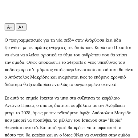
Περιβάλλον
Ταξίδια
Ελλάδα
Συνταγές
Κόσμος
Έξοδος
A−
A+
Παράξενα
Media
Πολιτισμός
Εκπομπές
Ο προγραμματισμός για τη νέα σεζόν στην Ανόρθωση έχει ήδη
Σινεμά
Wine routes
ξεκινήσει με τις πρώτες ενέργειες της διοίκησης Κυριάκου Πραστίτη
να είναι να κλείσει οριστικά το θέμα του ανθρώπου που θα χτίσει
Θέατρο-Χορός
Podcasts
την ομάδα. Όπως αποκάλυψε το 24sports ο νέος υπεύθυνος του
Μουσική
Uncut
ποδοσφαιρικού τμήματος εκτός συγκλονιστικού απροόπτου θα είναι
Εικαστικά
Προσφορές
ο Απόστολος Μακρίδης και αναμένεται πως το επόμενο χρονικό
Βιβλίο
Προσωπικότητες στην ''Κ''
διάστημα θα ξεκαθαρίσει εντελώς το συγκεκριμένο σκηνικό.
Χειρόγραφα
Επιστολές
Σε αυτό το σημείο έρχεται να μπει στη συζήτηση το κεφάλαιο
Αντόνιο Πριέτο, ο οποίος διατηρεί συμβόλαιο με την Ανόρθωση
μέχρι το 2028, όμως με την ενδεχόμενη άφιξη Απόστολου Μακρίδη
που μπορεί να προκύψει, το μέλλον του Ισπανού στην "Κυρία"
θεωρείται ανοιχτό. Και αυτό γιατί θα πρέπει να αποφασιστεί το
πόστο που θα κατέχει και αν ο ίδιος θέλει να συνεχίσει στην ομάδα