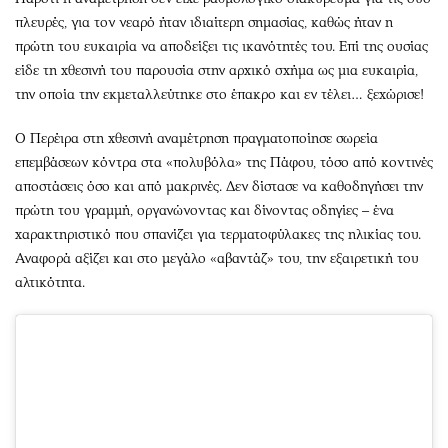
πλευρές, για τον νεαρό ήταν ιδιαίτερη σημασίας, καθώς ήταν η
πρώτη του ευκαιρία να αποδείξει τις ικανότητές του. Επί της ουσίας
είδε τη χθεσινή του παρουσία στην αρχικό σχήμα ως μια ευκαιρία,
την οποία την εκμεταλλεύτηκε στο έπακρο και εν τέλει… ξεχώρισε!
Ο Περέιρα στη χθεσινή αναμέτρηση πραγματοποίησε σωρεία
επεμβάσεων κόντρα στα «πολυβόλα» της Πάφου, τόσο από κοντινές
αποστάσεις όσο και από μακρινές. Δεν δίστασε να καθοδηγήσει την
πρώτη του γραμμή, οργανώνοντας και δίνοντας οδηγίες – ένα
χαρακτηριστικό που σπανίζει για τερματοφύλακες της ηλικίας του.
Αναφορά αξίζει και στο μεγάλο «αβαντάζ» του, την εξαιρετική του
αλτικότητα.