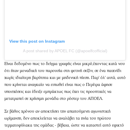
View this post on Instagram
A post shared by APOEL FC (@apoelfcofficial)
Είναι δεδομένο πως το δείγμα γραφής είναι μικρό,έχοντας κατά νου
ότι ήταν μοναδική του παρουσία στη φετινή σεζόν, σε ένα παιχνίδι
χωρίς ιδιαίτερη βαρύτητα και με μηδενική πίεση. Παρ' όλ' αυτά, αυτό
που κρίνεται αναγκαίο να ειπωθεί είναι πως ο Περέιρα άφησε
υποσχέσεις και έδειξε εμπράκτως πως έχει τις προοπτικές να
μετατραπεί σε χρήσιμη μονάδα στο ρόστερ του ΑΠΟΕΛ.
Σε βάθος χρόνου αν αποκτήσει την απαιτούμενη αγωνιστική
ωρίμανση, δεν αποκλείεται να αναλάβει τα ηνία του πρώτου
τερματοφύλακα της ομάδας - βέβαια, ώστε να καταστεί αυτό εφικτό