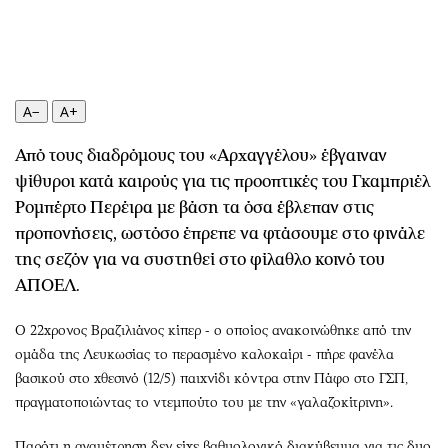
Περιβάλλον
Ταξίδια
Ελλάδα
Συνταγές
Κόσμος
Έξοδος
Παράξενα
Media
A−
A+
Πολιτισμός
Εκπομπές
Σινεμά
Wine routes
Από τους διαδρόμους του «Αρχαγγέλου» έβγαιναν
Θέατρο-Χορός
Podcasts
ψίθυροι κατά καιρούς για τις προοπτικές του Γκαμπριέλ
Ρομπέρτο Περέιρα με βάση τα όσα έβλεπαν στις
Μουσική
Uncut
προπονήσεις, ωστόσο έπρεπε να φτάσουμε στο φινάλε
Εικαστικά
Προσφορές
της σεζόν για να συστηθεί στο φίλαθλο κοινό του
Βιβλίο
Προσωπικότητες στην ''Κ''
ΑΠΟΕΛ.
Χειρόγραφα
Επιστολές
Ο 22χρονος Βραζιλιάνος κίπερ - ο οποίος ανακοινώθηκε από την
ομάδα της Λευκωσίας το περασμένο καλοκαίρι - πήρε φανέλα
βασικού στο χθεσινό (12/5) παιχνίδι κόντρα στην Πάφο στο ΓΣΠ,
πραγματοποιώντας το ντεμπούτο του με την «γαλαζοκίτρινη».
Παρότι η αναμέτρηση δεν είχε βαθμολογικό διακύβευμα για τις δυο