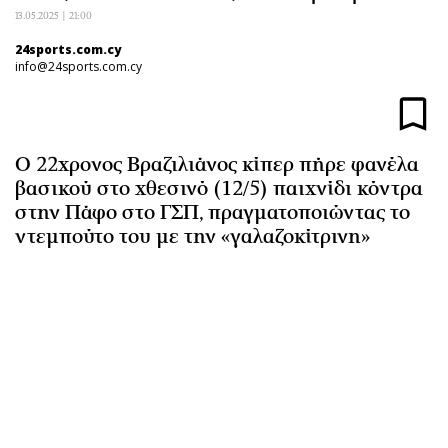
Αθλητισμός
Geek
13.05.2025 | 21:00
Κύπρος
Νέα
24sports.com.cy
info@24sports.com.cy
Ελλάδα
Κινητά-tablets
Διεθνή
Social
Κληρώσεις Allwyn
Αυτοκίνηση
Ο 22χρονος Βραζιλιάνος κίπερ πήρε φανέλα
Οικονομική
Αφιερώματα
βασικού στο χθεσινό (12/5) παιχνίδι κόντρα
Οικονομία
Πολιτική
στην Πάφο στο ΓΣΠ, πραγματοποιώντας το
Real Estate
Οικονομία
ντεμπούτο του με την «γαλαζοκίτρινη»
Επιχειρήσεις
Γενικά
Αγορές
Αναδρομές
Money Review
Πρόσωπα
AstroBank Properties
Περιβάλλον
Trends
Good Life
Ενέργεια
Γυναίκα
Ναυτιλία
Showbiz