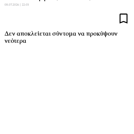
Αθλητισμός
Geek
08.07.2026 | 22:03
Κύπρος
Νέα
Ελλάδα
Κινητά-tablets
Διεθνή
Social
Δεν αποκλείεται σύντομα να προκύψουν
νεότερα
Κληρώσεις Allwyn
Αυτοκίνηση
Οικονομική
Αφιερώματα
Οικονομία
Πολιτική
Real Estate
Οικονομία
Επιχειρήσεις
Γενικά
Αγορές
Αναδρομές
Money Review
Πρόσωπα
AstroBank Properties
Περιβάλλον
Trends
Good Life
Ενέργεια
Γυναίκα
Ναυτιλία
Showbiz