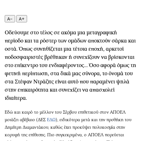
Περιβάλλον
Ταξίδια
Ελλάδα
Συνταγές
A−
A+
Κόσμος
Έξοδος
Παράξενα
Media
Οδεύουμε στο τέλος σε ακόμα μια μεταγραφική
Πολιτισμός
Εκπομπές
περίοδο και τα ρόστερ των ομάδων αποκτούν σάρκα και
Σινεμά
Wine routes
οστά. Όπως συνηθίζεται μια τέτοια εποχή, αρκετοί
Θέατρο-Χορός
Podcasts
ποδοσφαιριστές βρέθηκαν ή συνεχίζουν να βρίσκονται
στο επίκεντρο του ενδιαφέροντος... Όσο αφορά όμως τη
Μουσική
Uncut
φετινή περίπτωση, στα δικά μας σύνορα, το όνομά του
Εικαστικά
Προσφορές
στα Στέφαν Ντράζιτς είναι αυτό που παραμένει ψηλά
Βιβλίο
Προσωπικότητες στην ''Κ''
στην επικαιρότητα και συνεχίζει να απασχολεί
Χειρόγραφα
Επιστολές
ιδιαίτερα.
Εδώ και καιρό το μέλλον του Σέρβου επιθετικού στον ΑΠΟΕΛ
μοιάζει αβέβαιο (ΔΕΣ
ΕΔΩ
), ειδικότερα μετά και την προθήκη του
Δημήτρη Διαμαντάκου, καθώς έχει προκύψει πολυκοσμία στην
κορυφή της επίθεσης. Πιο συγκεκριμένα, ο ΑΠΟΕΛ πορεύεται