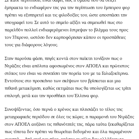
Σε κάθε περίπτωση, είναι σαφές πως η ομάδα που θα δείξει
έμπρακτα το ενδιαφέρον της για την περίπτωση του έμπειρου φορ
πρέπει να εξυπηρετεί και τις φιλοδοξίες του, ώστε αποσπάσει την
υπογραφεί του. Σε αυτό το σημείο αξίζει να σημειωθεί πως στο
παρελθόν πολλοί ενδιαφερόμενοι έστρεψαν το βλέμμα τους προς
τον 33χρονο, ωστόσο δεν καρποφόρησαν κάπου οι προσπάθειες
τους για διάφορους λόγους.
Στην παρούσα φάση, πηγές κοντά στον παίκτη τονίζουν πως ο
Ντράζιτς είναι απόλυτα αφοσιωμένος στον ΑΠΟΕΛ και πρώτιστος
στόχος του είναι να συνεχίσει την πορεία του με τα Γαλαζοκίτρινα.
Εντούτοις στο προσκήνιο των σκέψεων του βρίσκεται και μια
πιθανή μετακόμιση, καθώς εκτιμάται πως θα υπολογίζεται ως τρίτη
επιλογή, μετά και την προσθήκη του Έλληνα φορ.
Συνοψίζοντας, όσο περνά ο χρόνος και πλησιάζει το τέλος της
μεταγραφικής περιόδου σε όλες τις χώρες, η παραμονή του Ντράζιτς
στον ΑΠΟΕΛ αυξάνει τις πιθανότητές της, πάρα ταύτα ξεκαθαρίζεται
πως τίποτα δεν πρέπει να θεωρείται δεδομένο και όλα παραμένουν