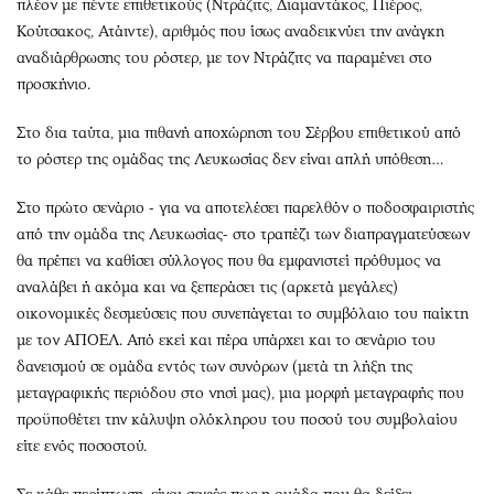
πλέον με πέντε επιθετικούς (Ντράζιτς, Διαμαντάκος, Πιέρος,
Κούτσακος, Ατάιντε), αριθμός που ίσως αναδεικνύει την ανάγκη
αναδιάρθρωσης του ρόστερ, με τον Ντράζιτς να παραμένει στο
προσκήνιο.
Στο δια ταύτα, μια πιθανή αποχώρηση του Σέρβου επιθετικού από
το ρόστερ της ομάδας της Λευκωσίας δεν είναι απλή υπόθεση…
Στο πρώτο σενάριο - για να αποτελέσει παρελθόν ο ποδοσφαιριστής
από την ομάδα της Λευκωσίας- στο τραπέζι των διαπραγματεύσεων
θα πρέπει να καθίσει σύλλογος που θα εμφανιστεί πρόθυμος να
αναλάβει ή ακόμα και να ξεπεράσει τις (αρκετά μεγάλες)
οικονομικές δεσμεύσεις που συνεπάγεται το συμβόλαιο του παίκτη
με τον ΑΠΟΕΛ. Από εκεί και πέρα υπάρχει και το σενάριο του
δανεισμού σε ομάδα εντός των συνόρων (μετά τη λήξη της
μεταγραφικής περιόδου στο νησί μας), μια μορφή μεταγραφής που
προϋποθέτει την κάλυψη ολόκληρου του ποσού του συμβολαίου
είτε ενός ποσοστού.