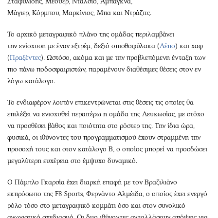
Σταφυλίδης
,
Μεουέρ
,
Ντάλσιο
,
Αμπάγκνα
,
Μάγιερ,
Κόρμπου
,
Μαρκίνιος, Μπα
και
Ντράζιτς
.
Το αρχικό μεταγραφικό πλάνο της ομάδας περιλαμβάνει
την
ενίσχυση με έναν
εξτρέμ
, δεξιό οπισθοφύλακα (
Λέπο
) και χαφ
(
Πραξέντες
).
Ωστόσο, ακόμα και με την προβλεπόμενη ένταξη των
πιο πάνω ποδοσφαιριστών, παραμένουν διαθέσιμες θέσεις στον εν
λόγω κατάλογο.
Το ενδιαφέρον λοιπόν επικεντρώνεται στις θέσεις τις οποίες θα
επιλέξει να ενισχυθεί περαιτέρω η ομάδα της Λευκωσίας, με στόχο
να προσθέσει βάθος και ποιότητα στο ρόστερ της. Την ίδια ώρα,
φυσικά, οι ιθύνοντες του προγραμματισμού έχουν στραμμένη την
προσοχή τους και στον κατάλογο Β, ο οποίος μπορεί να προσδώσει
μεγαλύτερη ευχέρεια στο έμψυχο δυναμικό.
Ο Πάμπλο Γκαρσία έ
χει διαρκή επαφή
με τον Βραζιλιάνο
εκπρόσωπο της F8 Sports, Φε
ρνάντο
Αλμέιδα
, ο οποίος έχει ενεργό
ρόλο τόσο στο μεταγραφικό κομμάτι όσο και στον συνολικό
αγωνιστικό σχεδιασμό.
Οι δυο ιθύνοντες
ανταλλάσουν
απόψεις για