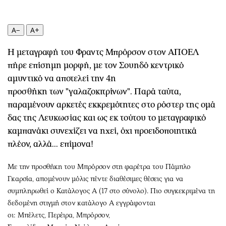
Περιβάλλον
Ταξίδια
Ελλάδα
Συνταγές
A−
A+
Κόσμος
Έξοδος
Παράξενα
Media
Η μεταγραφή του Φραντς
Μπρόρσον
στον ΑΠΟΕΛ
Πολιτισμός
Εκπομπές
πήρε επίσημη μορφή, με τον Σουηδό κεντρικό
Σινεμά
Wine routes
αμυντικό να απ
οτελεί
την
4η
Θέατρο-Χορός
Podcasts
π
ροσθήκη
των
"γαλα
ζοκιτρίνων
"
. Πα
ρά
τα
ύτ
α,
παρα
μένουν
α
ρκετές
εκκρεμότητες
στο
ρόστερ
της
ομά
Μουσική
Uncut
δας της Λευκωσίας και ως εκ τούτου το μεταγραφικό
Εικαστικά
Προσφορές
καμπανάκι συνεχίζει να ηχεί, όχι
προειδοποιητικά
Βιβλίο
Προσωπικότητες στην ''Κ''
πλέον, αλλά... επίμονα!
Χειρόγραφα
Επιστολές
Με την προσθήκη του
Μπρόρσον
στη φαρέτρα του Πάμπλο
Γκαρσία, απομένουν μόλις πέντε διαθέσιμες θέσεις για να
συμπληρωθεί ο Κατάλογος Α (17 στο σύνολο). Πιο συγκεκριμένα τη
δεδομένη στιγμή στον κατάλογο Α
εγγράφονται
οι
:
Μπέλετς
,
Περέιρα
,
Μπρόρσον,