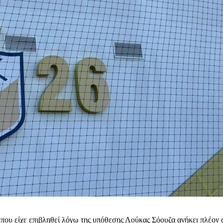
ου είχε επιβληθεί λόγω της υπόθεσης Λούκας Σόουζα ανήκει πλέον 