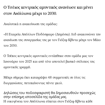
Περιβάλλον
Ταξίδια
Ο Τσέχος κεντρικός αμυντικός ανανέωσε και μένει
Ελλάδα
Συνταγές
στον Απόλλωνα μέχρι το 2030.
Κόσμος
Έξοδος
Παράξενα
Media
Αναλυτικά η ανακοίνωση της ομάδας:
Πολιτισμός
Εκπομπές
«Η Εταιρεία Απόλλων Ποδόσφαιρο (Δημόσια) Λτδ ανακοινώνει την
Σινεμά
Wine routes
ανανέωση της συνεργασίας της με τον Γιόζεφ Κβίντα μέχρι τον Μάιο
Θέατρο-Χορός
Podcasts
του 2030.
Μουσική
Uncut
Εικαστικά
Προσφορές
Ο Τσέχος κεντρικός αμυντικός εντάχθηκε στην ομάδα μας τον
Ιανουάριο του 2025 και από τότε αποτελεί βασικό στέλεχος της
Βιβλίο
Προσωπικότητες στην ''Κ''
αμυντικής γραμμή.
Χειρόγραφα
Επιστολές
Μέχρι σήμερα έχει καταγράψει 48 συμμετοχές σε όλες τις
διοργανώσεις, πετυχαίνοντας πέντε γκολ.
Δηλώσεις του ποδοσφαιριστή θα δημοσιευθούν προσεχώς
στην επίσημη ιστοσελίδα της ομάδας μας.
Η οικογένεια του Απόλλωνα εύχεται στον Γιόζεφ Κβίντα κάθε