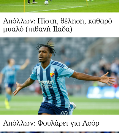
Απόλλων: Πίστη, θέληση, καθαρό
μυαλό (πιθανή 11αδα)
Απόλλων: Φουλάρει για Ασόρ