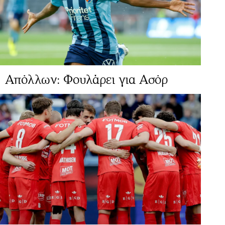
Απόλλων: Φουλάρει για Ασόρ