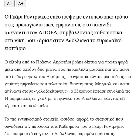
Περιβάλλον
Ταξίδια
A−
A+
Ελλάδα
Συνταγές
Ο Γκάρι Ροντρίγκες επέστρεψε με εντυπωσιακό τρόπο
Κόσμος
Έξοδος
στις πρωταγωνιστικές εμφανίσεις στο παιχνίδι
Παράξενα
Media
απέναντι στον ΑΠΟΕΛ, συμβάλλοντας καθοριστικά
Πολιτισμός
Εκπομπές
στη νίκη που χάρισε στον Απόλλωνα το ευρωπαϊκό
Σινεμά
Wine routes
εισιτήριο.
Θέατρο-Χορός
Podcasts
Ο εξτρέμ από το Πράσινο Ακρωτήρι βρήκε δίχτυα για πρώτη φορά
Μουσική
Uncut
μετά από σχεδόν δύο μήνες, ενώ παράλληλα μοίρασε και την ασίστ
Εικαστικά
Προσφορές
στο δεύτερο γκολ του Λιούμπιτς, πραγματοποιώντας μία από τις πιο
Βιβλίο
Προσωπικότητες στην ''Κ''
γεμάτες εμφανίσεις του τελευταίου διαστήματος. Με γκολ και ασίστ
Χειρόγραφα
Επιστολές
απέναντι στους «γαλαζοκίτρινους», ο 35χρονος έφτασε συνολικά τις
14 συμμετοχές σε γκολ με τη φανέλα του Απόλλωνα, έχοντας έξι
τέρματα και οκτώ ασίστ.
Το πιο εντυπωσιακό στοιχείο, ωστόσο, αφορά το στατιστικό που
συνοδεύει την παρουσία του. Κάθε φορά που ο Γκάρι Ροντρίγκες
έχει συμμετοχή σε γκολ, ο Απόλλωνας παραμένει αήττητος.