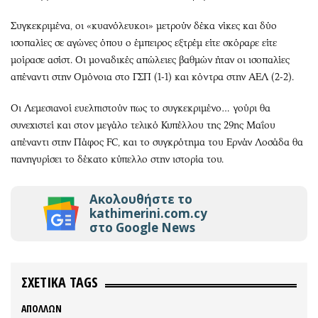
Συγκεκριμένα, οι «κυανόλευκοι» μετρούν δέκα νίκες και δύο
ισοπαλίες σε αγώνες όπου ο έμπειρος εξτρέμ είτε σκόραρε είτε
μοίρασε ασίστ. Οι μοναδικές απώλειες βαθμών ήταν οι ισοπαλίες
απέναντι στην Ομόνοια στο ΓΣΠ (1-1) και κόντρα στην ΑΕΛ (2-2).
Οι Λεμεσιανοί ευελπιστούν πως το συγκεκριμένο… γούρι θα
συνεχιστεί και στον μεγάλο τελικό Κυπέλλου της 29ης Μαΐου
απέναντι στην Πάφος FC, και το συγκρότημα του Ερνάν Λοσάδα θα
πανηγυρίσει το δέκατο κύπελλο στην ιστορία του.
Ακολουθήστε το
kathimerini.com.cy
στο Google News
ΣΧΕΤΙΚΑ TAGS
ΑΠΟΛΛΩΝ