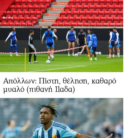
Απόλλων: Πίστη, θέληση, καθαρό
μυαλό (πιθανή 11αδα)