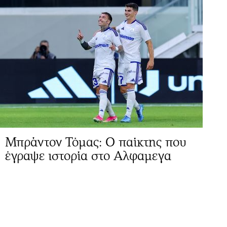
Μπράντον Τόμας: Ο παίκτης που
έγραψε ιστορία στο Αλφαμεγα