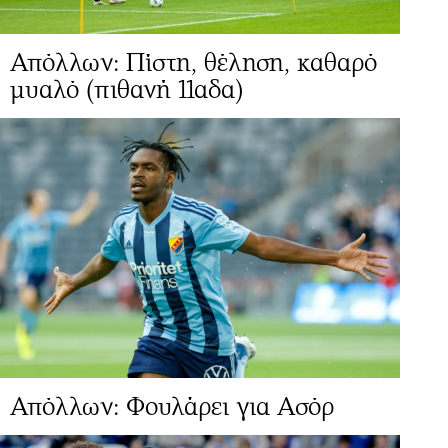
Απόλλων: Πίστη, θέληση, καθαρό
μυαλό (πιθανή 11αδα)
Απόλλων: Φουλάρει για Ασόρ