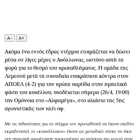
Περιβάλλον
Ταξίδια
Ελλάδα
Συνταγές
Κόσμος
Έξοδος
Παράξενα
Media
A−
A+
Πολιτισμός
Εκπομπές
Σινεμά
Wine routes
Ακόμα ένα εντός έδρας ντέρμπι ετοιμάζεται να δώσει
Θέατρο-Χορός
Podcasts
μέσα σε λίγες μέρες o Απόλλωνας, ωστόσο αυτή τη
Μουσική
Uncut
φορά για το θεσμό του πρωταθλήματος. Η ομάδα της
Εικαστικά
Προσφορές
Λεμεσού μετά τη σπουδαία επικράτηση κόντρα στον
Βιβλίο
Προσωπικότητες στην ''Κ''
ΑΠΟΕΛ (4-2) για την πρώτη παρτίδα στην ημιτελική
φάση του κυπέλλου, υποδέχεται σήμερα (26/4, 19:00)
Χειρόγραφα
Επιστολές
την Ομόνοια στο «Αλφαμέγα», στο πλαίσιο της 5ης
αγωνιστικής των πλέι οφ.
Με τις πιθανότητες για το στέμμα του πρωταθλητή να έχουν σχεδόν
εκμηδενιστεί, οι «κυανόλευκοι» έχουν ως μοναδικό στόχο τη νίκη
στη σημερινή αναμέτρηση προκειμένου να φτάσουν πιο κοντά στην