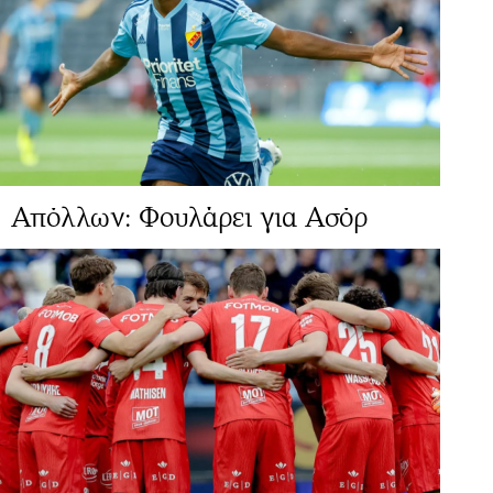
Απόλλων: Φουλάρει για Ασόρ