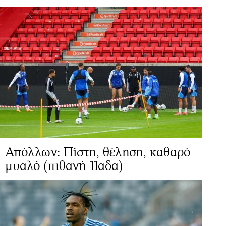
Απόλλων: Πίστη, θέληση, καθαρό
μυαλό (πιθανή 11αδα)