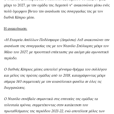
Περιβάλλον
Ταξίδια
μέχρι το 2027, με την ομάδα της Λεμεσού ν“ ανακοινώνει μέσω ενός
Ελλάδα
Συνταγές
πολύ όμορφου βίντεο την ανανέωση της συνεργασίας της με τον
Κόσμος
Έξοδος
διεθνή Κύπριο μέσο.
Παράξενα
Media
Η ανακοίνωση:
Πολιτισμός
Εκπομπές
Σινεμά
Wine routes
«Η Εταιρεία Απόλλων Ποδόσφαιρο (Δημόσια) Λτδ ανακοινώνει την
Θέατρο-Χορός
Podcasts
ανανέωση της συνεργασίας της με τον Ντανίλο Σπόλιαριτς μέχρι τον
Μάιο του 2027, με προοπτική επέκτασης για ακόμη μία αγωνιστική
Μουσική
Uncut
περίοδο.
Εικαστικά
Προσφορές
Βιβλίο
Προσωπικότητες στην ''Κ''
Ο διεθνής Κύπριος μέσος αποτελεί γέννημα-θρέμμα του συλλόγου
Χειρόγραφα
Επιστολές
και μέλος της πρώτης ομάδας από το 2018, καταγράφοντας μέχρι
σήμερα 140 συμμετοχές με την κυανόλευκη φανέλα σε όλες τις
διοργανώσεις.
Ο Ντανίλο συνέβαλε σημαντικά στις επιτυχίες της ομάδας τα
τελευταία χρόνια, συμμετέχοντας στην κατάκτηση του
πρωταθλήματος της περιόδου 2021-22, ενώ αποτέλεσε μέλος των