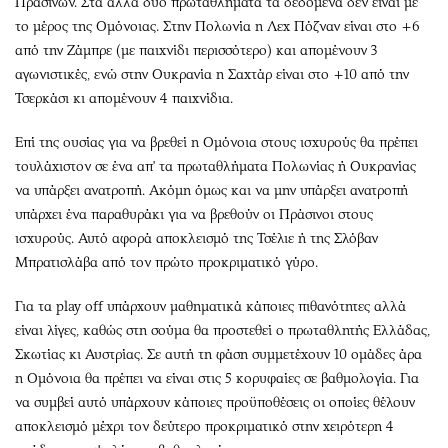
Πρασίνων. Στα άλλα δυο πρωταθλήματα τα δεδομένα δεν είναι με
το μέρος της Ομόνοιας. Στην Πολωνία η Λεχ Πόζναν είναι στο +6
από την Ζάμπρε (με παιχνίδι περισσότερο) και απομένουν 3
αγωνιστικές, ενώ στην Ουκρανία η Σαχτάρ είναι στο +10 από την
Τσερκάσι κι απομένουν 4 παιχνίδια.
Επί της ουσίας για να βρεθεί η Ομόνοια στους ισχυρούς θα πρέπει
τουλάχιστον σε ένα απ' τα πρωταθλήματα Πολωνίας ή Ουκρανίας
να υπάρξει ανατροπή. Ακόμη όμως και να μην υπάρξει ανατροπή
υπάρχει ένα παραθυράκι για να βρεθούν οι Πράσινοι στους
ισχυρούς. Αυτό αφορά αποκλεισμό της Τσέλιε ή της Σλόβαν
Μπρατισλάβα από τον πρώτο προκριματικό γύρο.
Για τα play off υπάρχουν μαθηματικά κάποιες πιθανότητες αλλά
είναι λίγες, καθώς στη σούμα θα προστεθεί ο πρωταθλητής Ελλάδας,
Σκωτίας κι Αυστρίας. Σε αυτή τη φάση συμμετέχουν 10 ομάδες άρα
η Ομόνοια θα πρέπει να είναι στις 5 κορυφαίες σε βαθμολογία. Για
να συμβεί αυτό υπάρχουν κάποιες προϋποθέσεις οι οποίες θέλουν
αποκλεισμό μέχρι τον δεύτερο προκριματικό στην χειρότερη 4