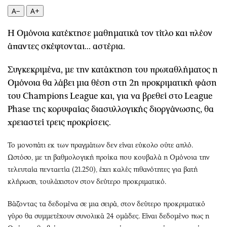
Περιβάλλον
Ταξίδια
A−
A+
Ελλάδα
Συνταγές
Κόσμος
Έξοδος
Η Ομόνοια κατέκτησε μαθηματικά τον τίτλο και πλέον
άπαντες σκέφτονται... αστέρια.
Παράξενα
Media
Πολιτισμός
Εκπομπές
Συγκεκριμένα, με την κατάκτηση του πρωταθλήματος η
Σινεμά
Wine routes
Ομόνοια θα λάβει μια θέση στη 2η προκριματική φάση
Θέατρο-Χορός
Podcasts
του Champions League και, για να βρεθεί στο League
Μουσική
Uncut
Phase της κορυφαίας διασυλλογικής διοργάνωσης, θα
Εικαστικά
Προσφορές
χρειαστεί τρεις προκρίσεις.
Βιβλίο
Προσωπικότητες στην ''Κ''
Το μονοπάτι εκ των πραγμάτων δεν είναι εύκολο ούτε απλό.
Χειρόγραφα
Επιστολές
Ωστόσο, με τη βαθμολογική προίκα που κουβαλά η Ομόνοια την
τελευταία πενταετία (21.250), έχει καλές πιθανότητες για βατή
κλήρωση, τουλάχιστον στον δεύτερο προκριματικό.
Βάζοντας τα δεδομένα σε μια σειρά, στον δεύτερο προκριματικό
γύρο θα συμμετέχουν συνολικά 24 ομάδες. Είναι δεδομένο πως η