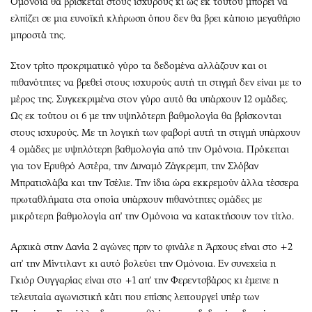
Ομόνοια θα βρίσκεται στους ισχυρούς κι ως εκ τούτου μπορεί να
ελπίζει σε μια ευνοϊκή κλήρωση όπου δεν θα βρει κάποιο μεγαθήριο
μπροστά της.
Στον τρίτο προκριματικό γύρο τα δεδομένα αλλάζουν και οι
πιθανότητες να βρεθεί στους ισχυρούς αυτή τη στιγμή δεν είναι με το
μέρος της. Συγκεκριμένα στον γύρο αυτό θα υπάρχουν 12 ομάδες.
Ως εκ τούτου οι 6 με την υψηλότερη βαθμολογία θα βρίσκονται
στους ισχυρούς. Με τη λογική των φαβορί αυτή τη στιγμή υπάρχουν
4 ομάδες με υψηλότερη βαθμολογία από την Ομόνοια. Πρόκειται
για τον Ερυθρό Αστέρα, την Δυναμό Ζάγκρεμπ, την Σλόβαν
Μπρατισλάβα και την Τσέλιε. Την ίδια ώρα εκκρεμούν άλλα τέσσερα
πρωταθλήματα στα οποία υπάρχουν πιθανότητες ομάδες με
μικρότερη βαθμολογία απ' την Ομόνοια να κατακτήσουν τον τίτλο.
Αρχικά στην Δανία 2 αγώνες πριν το φινάλε η Άρχους είναι στο +2
απ' την Μίντιλαντ κι αυτό βολεύει την Ομόνοια. Εν συνεχεία η
Γκιόρ Ουγγαρίας είναι στο +1 απ' την Φερεντσβάρος κι έμεινε η
τελευταία αγωνιστική κάτι που επίσης λειτουργεί υπέρ των