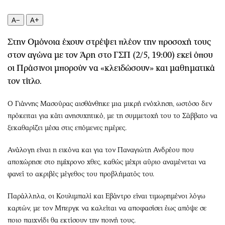
Περιβάλλον
Ταξίδια
Ελλάδα
Συνταγές
A−
A+
Κόσμος
Έξοδος
Στην Ομόνοια έχουν στρέψει πλέον την προσοχή τους
Παράξενα
Media
στον αγώνα με τον Άρη στο ΓΣΠ (2/5, 19:00) εκεί όπου
Πολιτισμός
Εκπομπές
οι Πράσινοι μπορούν να «κλειδώσουν» και μαθηματικά
Σινεμά
Wine routes
τον τίτλο.
Θέατρο-Χορός
Podcasts
Ο Γιάννης Μασούρας αισθάνθηκε μια μικρή ενόχληση, ωστόσο δεν
Μουσική
Uncut
πρόκειται για κάτι ανησυχητικό, με τη συμμετοχή του το Σάββατο να
Εικαστικά
Προσφορές
ξεκαθαρίζει μέσα στις επόμενες ημέρες.
Βιβλίο
Προσωπικότητες στην ''Κ''
Χειρόγραφα
Επιστολές
Ανάλογη είναι η εικόνα και για τον Παναγιώτη Ανδρέου που
αποχώρησε στο ημίχρονο χθες, καθώς μέχρι αύριο αναμένεται να
φανεί το ακριβές μέγεθος του προβλήματός του.
Παράλληλα, οι Κουλιμπαλί και Εβάντρο είναι τιμωρημένοι λόγω
καρτών, με τον Μπεργκ να καλείται να αποφασίσει έως απόψε σε
ποιο παιχνίδι θα εκτίσουν την ποινή τους.