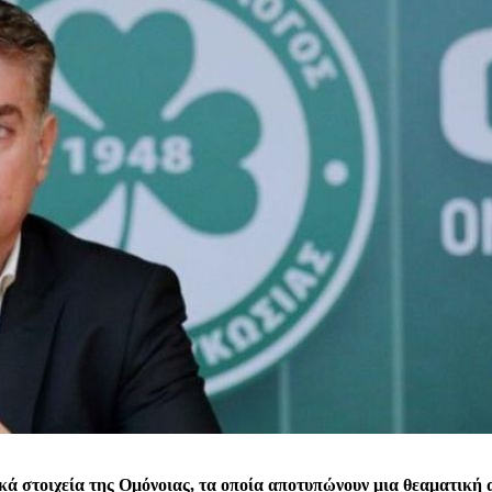
στοιχεία της Ομόνοιας, τα οποία αποτυπώνουν μια θεαματική αλ