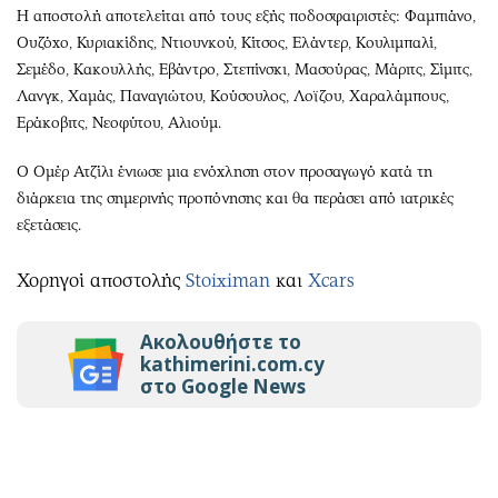
Η αποστολή αποτελείται από τους εξής ποδοσφαιριστές: Φαμπιάνο,
Ουζόχο, Κυριακίδης, Ντιουνκού, Κίτσος, Ελάντερ, Κουλιμπαλί,
Σεμέδο, Κακουλλής, Εβάντρο, Στεπίνσκι, Μασούρας, Μάριτς, Σίμιτς,
Λανγκ, Χαμάς, Παναγιώτου, Κούσουλος, Λοϊζου, Χαραλάμπους,
Εράκοβιτς, Νεοφύτου, Αλιούμ.
Ο Ομέρ Ατζίλι ένιωσε μια ενόχληση στον προσαγωγό κατά τη
διάρκεια της σημερινής προπόνησης και θα περάσει από ιατρικές
εξετάσεις.
Χορηγοί αποστολής
Stoiximan
και
Xcars
Ακολουθήστε το
kathimerini.com.cy
στο Google News