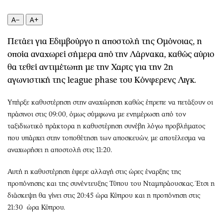
Περιβάλλον
Ταξίδια
Ελλάδα
Συνταγές
A−
A+
Κόσμος
Έξοδος
Πετάει για Εδιμβούργο η αποστολή της Ομόνοιας, η
Παράξενα
Media
οποία αναχωρεί σήμερα από την Λάρνακα, καθώς αύριο
Πολιτισμός
Εκπομπές
θα τεθεί αντιμέτωπη με την Χαρτς για την 2η
Σινεμά
Wine routes
αγωνιστική της league phase του Κόνφερενς Λιγκ.
Θέατρο-Χορός
Podcasts
Υπήρξε καθυστέρηση στην αναχώρηση καθώς έπρεπε να πετάξουν οι
Μουσική
Uncut
πράσινοι στις 09:00, όμως σύμφωνα με ενημέρωση από τον
Εικαστικά
Προσφορές
ταξιδιωτικό πράκτορα η καθυστέρηση συνέβη λόγω προβλήματος
Βιβλίο
Προσωπικότητες στην ''Κ''
που υπάρχει στην τοποθέτηση των αποσκευών, με αποτέλεσμα να
Χειρόγραφα
Επιστολές
αναχωρήσει η αποστολή στις 11:20.
Αυτή η καθυστέρηση έφερε αλλαγή στις ώρες έναρξης της
προπόνησης και της συνέντευξης Τύπου του Νταμπράουσκας. Έτσι η
διάσκεψη θα γίνει στις 20:45 ώρα Κύπρου και η προπόνηση στις
21:30 ώρα Κύπρου.