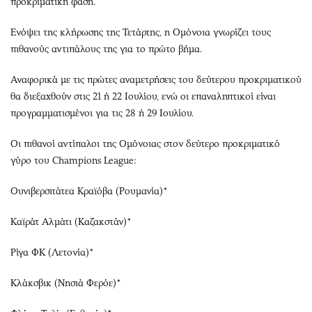
προκριματική φάση.
Ενόψει της κλήρωσης της Τετάρτης, η Ομόνοια γνωρίζει τους
πιθανούς αντιπάλους της για το πρώτο βήμα.
Αναφορικά με τις πρώτες αναμετρήσεις του δεύτερου προκριματικού
θα διεξαχθούν στις 21 ή 22 Ιουλίου, ενώ οι επαναληπτικοί είναι
προγραμματισμένοι για τις 28 ή 29 Ιουλίου.
Οι πιθανοί αντίπαλοι της Ομόνοιας στον δεύτερο προκριματικό
γύρο του Champions League:
Ουνιβερσιτάτεα Κραϊόβα (Ρουμανία)*
Καϊράτ Αλμάτι (Καζακστάν)*
Ρίγα ΦΚ (Λετονία)*
Κλάκσβικ (Νησιά Φερόε)*