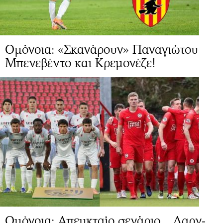
Ομόνοια: «Σκανάρουν» Παναγιώτου
Μπενεβέντο και Κρεμονέζε!
Ομόνοια: Απευκταίο σενάριο... Λαρν-