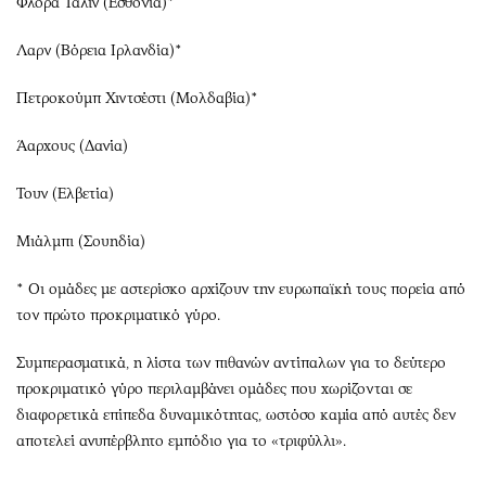
Φλόρα Ταλίν (Εσθονία)*
Λαρν (Βόρεια Ιρλανδία)*
Πετροκούμπ Χιντσέστι (Μολδαβία)*
Άαρχους (Δανία)
Τουν (Ελβετία)
Μιάλμπι (Σουηδία)
* Οι ομάδες με αστερίσκο αρχίζουν την ευρωπαϊκή τους πορεία από
τον πρώτο προκριματικό γύρο.
Συμπερασματικά, η λίστα των πιθανών αντίπαλων για το δεύτερο
προκριματικό γύρο περιλαμβάνει ομάδες που χωρίζονται σε
διαφορετικά επίπεδα δυναμικότητας, ωστόσο καμία από αυτές δεν
αποτελεί ανυπέρβλητο εμπόδιο για το «τριφύλλι».