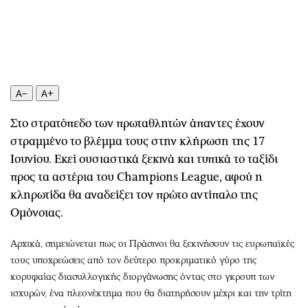
Περιβάλλον
Ταξίδια
Ελλάδα
Συνταγές
Κόσμος
Έξοδος
Παράξενα
Media
Πολιτισμός
Εκπομπές
A−
A+
Σινεμά
Wine routes
Στο στρατόπεδο των πρωταθλητών άπαντες έχουν
Θέατρο-Χορός
Podcasts
στραμμένο το βλέμμα τους στην κλήρωση της 17
Μουσική
Uncut
Ιουνίου. Εκεί ουσιαστικά ξεκινά και τυπικά το ταξίδι
Εικαστικά
Προσφορές
προς τα αστέρια του Champions League, αφού η
Βιβλίο
Προσωπικότητες στην ''Κ''
κληρωτίδα θα αναδείξει τον πρώτο αντίπαλο της
Χειρόγραφα
Επιστολές
Ομόνοιας.
Αρχικά, σημειώνεται πως οι Πράσινοι θα ξεκινήσουν τις ευρωπαϊκές
τους υποχρεώσεις από τον δεύτερο προκριματικό γύρο της
κορυφαίας διασυλλογικής διοργάνωσης όντας στο γκρουπ των
ισχυρών, ένα πλεονέκτημα που θα διατηρήσουν μέχρι και την τρίτη