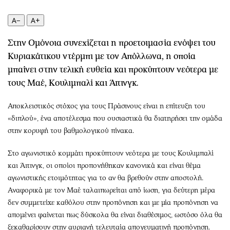
Περιβάλλον
Ταξίδια
Ελλάδα
Συνταγές
A−
A+
Κόσμος
Έξοδος
Στην Ομόνοια συνεχίζεται η προετοιμασία ενόψει του
Παράξενα
Media
Κυριακάτικου ντέρμπι με τον Απόλλωνα, η οποία
Πολιτισμός
Εκπομπές
μπαίνει στην τελική ευθεία και προκύπτουν νεότερα με
Σινεμά
Wine routes
τους Μαέ, Κουλιμπαλί και Άιτινγκ.
Θέατρο-Χορός
Podcasts
Αποκλειστικός στόχος για τους Πράσινους είναι η επίτευξη του
Μουσική
Uncut
«διπλού», ένα αποτέλεσμα που ουσιαστικά θα διατηρήσει την ομάδα
Εικαστικά
Προσφορές
στην κορυφή του βαθμολογικού πίνακα.
Βιβλίο
Προσωπικότητες στην ''Κ''
Χειρόγραφα
Επιστολές
Στο αγωνιστικό κομμάτι προκύπτουν νεότερα με τους Κουλιμπαλί
και Άιτινγκ, οι οποίοι προπονήθηκαν κανονικά και είναι θέμα
αγωνιστικής ετοιμότητας για το αν θα βρεθούν στην αποστολή.
Αναφορικά με τον Μαέ ταλαιπωρείται από ίωση, για δεύτερη μέρα
δεν συμμετείχε καθόλου στην προπόνηση και με μία προπόνηση να
απομένει φαίνεται πως δύσκολα θα είναι διαθέσιμος, ωστόσο όλα θα
ξεκαθαρίσουν στην αυριανή τελευταία απογευματινή προπόνηση.