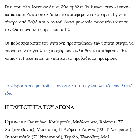
Εκεί που όλα έδειχναν ότι οι δύο ομάδες θα έμεναν στην «λευκή»
ισοπαλία η Ριέκα στο 87ο λεπτό κατάφερε να σκοράρει . Έγινε η
σέντρα από δεξιά και ο Αντού-Αντέι με ωραίο τακουνάκι νίκησε
τον Φαμπιάνο και σημειώσε το 1-0.
Οι ποδοσφαιριστές του Μπεργκ προσπάθησαν την ύστατη στιγμή να
σκοράρουν το γκολ της ισοφάρισης αλλά δεν τα κατάφεραν . Έτσι
λοιπόν η Ριέκα πήρε τη νίκη και το προβάδισμα πρόκρισης
Το 24sports σας μεταδίδει την εξέλιξη του αγώνα λεπτό προς λεπτό
εδώ
Η ΤΑΥΤΟΤΗΤΑ ΤΟΥ ΑΓΩΝΑ
Ομόνοια:
Φαμπιάνο, Κουλιμπαλί, Μπάλκοβετς, Χρίστου (72′
Χατζηγιοβάνης), Μασούρας, Π.Ανδρέου, Άιτινγκ (90+1′ Νεοφύτου),
Οντουμπάτζο (72′ Ντιουνκού), Σεμέδο, Τάνκοβιτς, Μαέ.