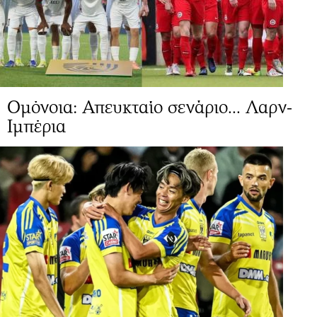
Ομόνοια: Απευκταίο σενάριο... Λαρν-
Ιμπέρια