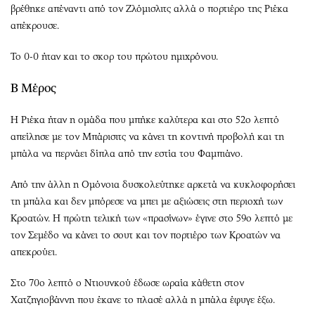
βρέθηκε απέναντι από τον Ζλόμισλιτς αλλά ο πορτιέρο της Ριέκα
απέκρουσε.
Το 0-0 ήταν και το σκορ του πρώτου ημιχρόνου.
Β Μέρος
Η Ριέκα ήταν η ομάδα που μπήκε καλύτερα και στο 52ο λεπτό
απείλησε με τον Μπάρισιτς να κάνει τη κοντινή προβολή και τη
μπάλα να περνάει δίπλα από την εστία του Φαμπιάνο.
Από την άλλη η Ομόνοια δυσκολεύτηκε αρκετά να κυκλοφορήσει
τη μπάλα και δεν μπόρεσε να μπει με αξιώσεις στη περιοχή των
Κροατών. Η πρώτη τελική των «πρασίνων» έγινε στο 59ο λεπτό με
τον Σεμέδο να κάνει το σουτ και τον πορτιέρο των Κροατών να
απεκρούει.
Στο 70ο λεπτό ο Ντιουνκού έδωσε ωραία κάθετη στον
Χατζηγιοβάννη που έκανε το πλασέ αλλά η μπάλα έφυγε έξω.