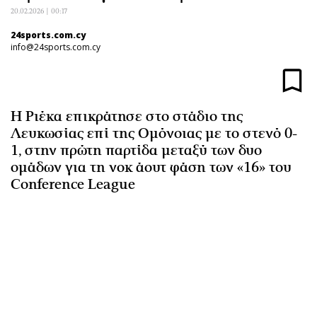
Αθλητισμός
Geek
20.02.2026 | 00:17
Κύπρος
Νέα
24sports.com.cy
info@24sports.com.cy
Ελλάδα
Κινητά-tablets
Διεθνή
Social
Κληρώσεις Allwyn
Αυτοκίνηση
Η Ριέκα επικράτησε στο στάδιο της
Οικονομική
Αφιερώματα
Λευκωσίας επί της Ομόνοιας με το στενό 0-
Οικονομία
Πολιτική
1, στην πρώτη παρτίδα μεταξύ των δυο
Real Estate
Οικονομία
ομάδων για τη νοκ άουτ φάση των «16» του
Επιχειρήσεις
Γενικά
Conference League
Αγορές
Αναδρομές
Money Review
Πρόσωπα
AstroBank Properties
Περιβάλλον
Trends
Good Life
Ενέργεια
Γυναίκα
Ναυτιλία
Showbiz