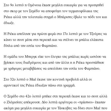
Στο 9ο λεπτό η Ομόνοια έχασε μεγάλη ευκαιρία για να προηγηθεί
στο σκορ με τον Σεμέδο να αποφεύγει τον τερματοφύλακα της
Ριέκα αλλά την τελευταία στιγμή ο Μπάρισιτς έβαλε το πόδι του και
έδιωξε.
Η Ριέκα απείλησε για πρώτη φορά στο 17ο λεπτό με τον Τζούριτς να
κάνει το σουτ μέσα στη περιοχή και να στέλνει τη μπάλα ελάχιστα
δίπλα από την εστία του Φαμπιάνο.
Η ομάδα του Μπεργκ είχε τον έλεγχο της μπάλας χωρίς ωστόσο να
βρίσκει τους διαδρόμους και από την άλλη η η Ριέκα προσπάθησε
με γρήγορες μεταβιβάσεις να απειλήσει την εστία του Φαμπιάνο.
Στο 32ο λεπτό ο Μαέ έκανε την κοντινή προβολή αλλά οι
αμυντικοί της Ριέκα έδιωξαν πάνω στη γραμμή.
Ο Σεμέδο στο 42ο λεπτό μπήκε στη περιοχή έκανε και το σουτ αλλά
ο Ζλόμισλιτς απέκρουσε. Δύο λεπτά αργότερα οι «πράσινοι» έχασαν
ακόμη μια μεγάλη ευκαιρία με τον Τάνκοβιτς να δίνει στον Μαέ που