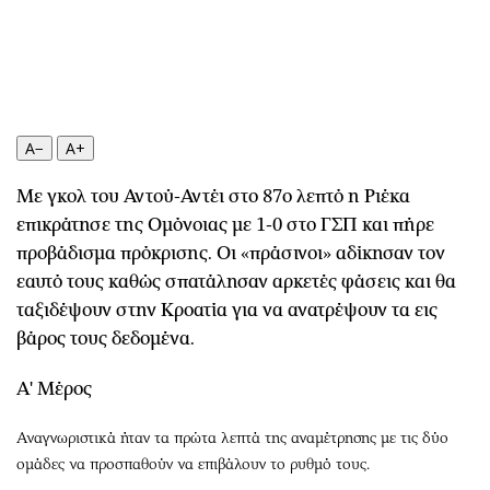
Περιβάλλον
Ταξίδια
Ελλάδα
Συνταγές
Κόσμος
Έξοδος
Παράξενα
Media
Πολιτισμός
Εκπομπές
A−
A+
Σινεμά
Wine routes
Με γκολ του Αντού-Αντέι στο 87ο λεπτό η Ριέκα
Θέατρο-Χορός
Podcasts
επικράτησε της Ομόνοιας με 1-0 στο ΓΣΠ και πήρε
Μουσική
Uncut
προβάδισμα πρόκρισης. Οι «πράσινοι» αδίκησαν τον
Εικαστικά
Προσφορές
εαυτό τους καθώς σπατάλησαν αρκετές φάσεις και θα
Βιβλίο
Προσωπικότητες στην ''Κ''
ταξιδέψουν στην Κροατία για να ανατρέψουν τα εις
Χειρόγραφα
Επιστολές
βάρος τους δεδομένα.
Α' Μέρος
Αναγνωριστικά ήταν τα πρώτα λεπτά της αναμέτρησης με τις δύο
ομάδες να προσπαθούν να επιβάλουν το ρυθμό τους.