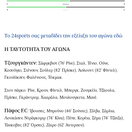
Το 24sports σας μεταδίδει την εξέλιξη του αγώνα εδώ
Η ΤΑΥΤΟΤΗΤΑ ΤΟΥ ΑΓΩΝΑ
Τζουργκάντεν:
Σάφγκβιστ (76′ Ρίνε), Σταλ, Τένιο, Ούνε,
Κοσούγκι, Στένσον, Σούλερ (82′ Πρίσκε), Άσλουντ (82′ Φίντελ),
Γκουλίκσεν, Φαλένιους, Τόκμακ.
Στον πάγκο: Ρίνε, Κρουν, Φίντελ, Μπεργκ, Ζουγκέλι, Τζάουλα,
Πρίσκε, Γκράντρομ, Χααράλα, Μουλουγκετα, Μανέ.
Πάφος F.C
: Ίβουσιτς, Μπρούνο (46′ Σούνιτς), Σίλβα, Σάρλια,
Λουκάσεν, Ντράγκομιρ (74′ Κίνα), Πέπε, Κορέια, Σέμα (74′ Τζάτζα),
Τάνκοβιτς (82′ Όρσιτς), Ζάιρο (62′ Άντερσον).