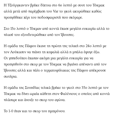
Η Τζούργκαντεν βρήκε δίχτυα στο 6ο λεπτό με σουτ του Τόκμακ
αλλά μετά από παρέμβαση του Var το γκολ ακυρώθηκε καθώς
προηγήθηκε χέρι του ποδοσφαιριστή που σκόραρε.
Στο 15ο λεπτό ο Τόκμαν από κοντά έχασε μεγάλη ευκαιρία αλλά το
πλασέ του εξουδετερώθηκε από τον Ίβουσιτς.
Η ομάδα της Πάφου έκανε τη πρώτη της τελική στο 24ο λεπτό με
τον Λούκασεν να πιάνει τη κεφαλιά αλλά η μπάλα έφυγε έξω.
Οι γηπεδούχοι έχασαν ακόμη μια μεγάλη ευκαιρία για να
προηγηθούν στο σκορ με τον Τόκμακ να βγαίνει απέναντι από τον
Ίβουσιτς αλλά και πάλι ο τερματοφύλακας της Πάφου απέκρουσε
σωτήρια.
Η ομάδα της Σουηδίας τελικά βρήκε το γκολ στο 35ο λεπτό με τον
Τόκμακ να δίνει ωραία κάθετη στον Φαλένιους ο οποίος από κοντά
πλάσαρε και άνοιξε το σκορ του αγώνα.
Το 1-0 ήταν και το σκορ του ημιχρόνου.