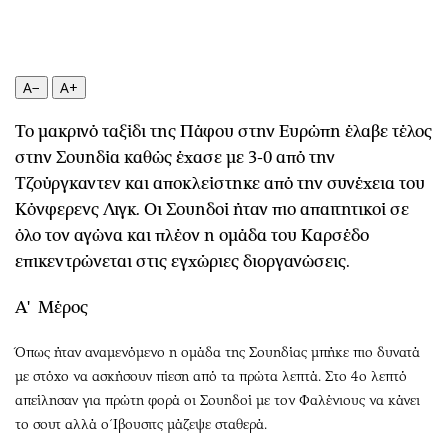
Περιβάλλον
Ταξίδια
Ελλάδα
Συνταγές
Κόσμος
Έξοδος
A−
A+
Παράξενα
Media
Πολιτισμός
Εκπομπές
Το μακρινό ταξίδι της Πάφου στην Ευρώπη έλαβε τέλος
Σινεμά
Wine routes
στην Σουηδία καθώς έχασε με 3-0 από την
Θέατρο-Χορός
Podcasts
Τζούργκαντεν και αποκλείστηκε από την συνέχεια του
Κόνφερενς Λιγκ. Οι Σουηδοί ήταν πιο απαιτητικοί σε
Μουσική
Uncut
όλο τον αγώνα και πλέον η ομάδα του Καρσέδο
Εικαστικά
Προσφορές
επικεντρώνεται στις εγχώριες διοργανώσεις.
Βιβλίο
Προσωπικότητες στην ''Κ''
Χειρόγραφα
Επιστολές
Α' Μέρος
Όπως ήταν αναμενόμενο η ομάδα της Σουηδίας μπήκε πιο δυνατά
με στόχο να ασκήσουν πίεση από τα πρώτα λεπτά. Στο 4ο λεπτό
απείλησαν για πρώτη φορά οι Σουηδοί με τον Φαλένιους να κάνει
το σουτ αλλά ο Ίβουσιτς μάζεψε σταθερά.