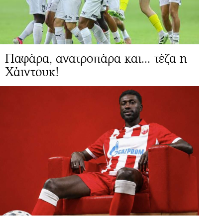
Παφάρα, ανατροπάρα και... τέζα η
Χάιντουκ!