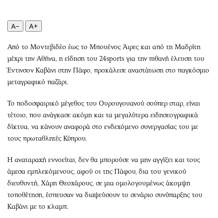
Περιβάλλον
Ταξίδια
Ελλάδα
Συνταγές
A−
A+
Κόσμος
Έξοδος
Παράξενα
Media
Από το Μοντεβιδέο έως το Μπουένος Άιρες και από τη Μαδρίτη
μέχρι την Αθήνα, η είδηση του 24sports για την πιθανή έλευση του
Πολιτισμός
Εκπομπές
Έντινσον Καβάνι στην Πάφο, προκάλεσε αναστάτωση στο παγκόσμιο
Σινεμά
Wine routes
μεταγραφικό παζάρι.
Θέατρο-Χορός
Podcasts
Μουσική
Uncut
Το ποδοσφαιρικό μέγεθος του Ουρουγουανού σούπερ σταρ, είναι
τέτοιο, που ανάγκασε ακόμη και τα μεγαλύτερα ειδησεογραφικά
Εικαστικά
Προσφορές
δίκτυα, να κάνουν αναφορά στο ενδεχόμενο συνεργασίας του με
Βιβλίο
Προσωπικότητες στην ''Κ''
τους πρωταθλητές Κύπρου.
Χειρόγραφα
Επιστολές
Η αναταραχή εννοείται, δεν θα μπορούσε να μην αγγίξει και τους
άμεσα εμπλεκόμενους, αφού οι της Πάφου, δια του γενικού
διευθυντή, Χάρη Θεοχάρους, σε μια ομολογουμένως άκομψη
τοποθέτηση, έσπευσαν να διαψεύσουν το σενάριο συνύπαρξης του
Καβάνι με το κλαμπ.