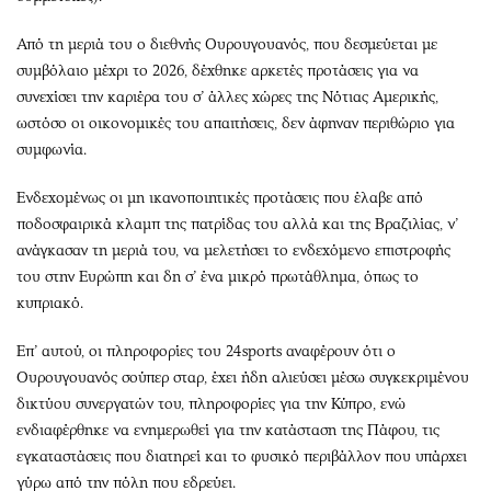
Από τη μεριά του ο διεθνής Ουρουγουανός, που δεσμεύεται με
συμβόλαιο μέχρι το 2026, δέχθηκε αρκετές προτάσεις για να
συνεχίσει την καριέρα του σ’ άλλες χώρες της Νότιας Αμερικής,
ωστόσο οι οικονομικές του απαιτήσεις, δεν άφηναν περιθώριο για
συμφωνία.
Ενδεχομένως οι μη ικανοποιητικές προτάσεις που έλαβε από
ποδοσφαιρικά κλαμπ της πατρίδας του αλλά και της Βραζιλίας, ν’
ανάγκασαν τη μεριά του, να μελετήσει το ενδεχόμενο επιστροφής
του στην Ευρώπη και δη σ’ ένα μικρό πρωτάθλημα, όπως το
κυπριακό.
Επ’ αυτού, οι πληροφορίες του 24sports αναφέρουν ότι ο
Ουρουγουανός σούπερ σταρ, έχει ήδη αλιεύσει μέσω συγκεκριμένου
δικτύου συνεργατών του, πληροφορίες για την Κύπρο, ενώ
ενδιαφέρθηκε να ενημερωθεί για την κατάσταση της Πάφου, τις
εγκαταστάσεις που διατηρεί και το φυσικό περιβάλλον που υπάρχει
γύρω από την πόλη που εδρεύει.