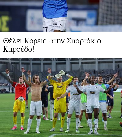
Θέλει Κορέια στην Σπαρτάκ ο
Καρσέδο!