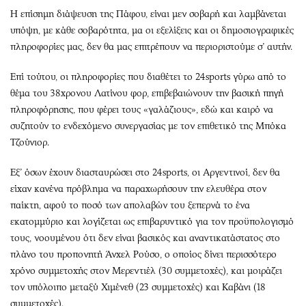
Η επίσημη διάψευση της Πάφου, είναι μεν σοβαρή και λαμβάνεται
υπόψη, με κάθε σοβαρότητα, μα οι εξελίξεις και οι δημοσιογραφικές
πληροφορίες μας, δεν θα μας επιτρέπουν να περιοριστούμε σ’ αυτήν.
Επί τούτου, οι πληροφορίες που διαθέτει το 24sports γύρω από το
θέμα του 38χρονου Λατίνου φορ, επιβεβαιώνουν την βασική πηγή
πληροφόρησης, που φέρει τους «γαλάζιους», εδώ και καιρό να
συζητούν το ενδεχόμενο συνεργασίας με τον επιθετικό της Μπόκα
Τζούνιορ.
Εξ’ όσων έχουν διασταυρώσει στο 24sports, οι Αργεντινοί, δεν θα
είχαν κανένα πρόβλημα να παραχωρήσουν την ελευθέρα στον
παίκτη, αφού το ποσό των απολαβών του ξεπερνά το ένα
εκατομμύριο και λογίζεται ως επιβαρυντικό για τον προϋπολογισμό
τους, νοουμένου ότι δεν είναι βασικός και αναντικατάστατος στο
πλάνο του προπονητή Άνχελ Ρούσο, ο οποίος δίνει περισσότερο
χρόνο συμμετοχής στον Μερεντιέλ (30 συμμετοχές), και μοιράζει
τον υπόλοιπο μεταξύ Χιμένεθ (23 συμμετοχές) και Καβάνι (18
συμμετοχές).