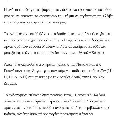
Η αγάπη του δε για το ψάρεμα, τον ώθησε να ερευνήσει κατά πόσο
μπορεί να ασκήσει το αγαπημένο του χόμπι σε περίπτωση που λάβει
την απόφαση να εργαστεί στο νησί μας.
Το ενδιαφέρον του Καβάνι και η διάθεση του να μάθει όσο γίνεται
περισσότερα πράγματα γύρω από την Πάφο και τον ποδοσφαιρικό
οργανισμό που εδρεύει σ’ αυτήν, υπήρξε αντικείμενο κουβέντας
μεταξύ παικτών και του επιτελείου των πρωταθλητών Κύπρου.
Αξίζει ν’ αναφερθεί, ότι ο πρώην παίκτης της Νάπολι και της
Γιουνάιτεντ, υπήρξε για τρεις συνεχόμενες ποδοσφαιρικές σεζόν (14-
15, 15-16, 16-17) συμπαίκτης με τον Νταβίτ Λουίζ στην Παρί Σεν
Ζερμαίν.
Το ενδεχόμενο πιθανής συνεργασίας μεταξύ Πάφου και Καβάνι,
απασχόλησε και άτομα που εργάζονται σ’ άλλες ποδοσφαιρικές
ομάδες του νησιού μας, καθότι άνθρωποι από το περιβάλλον του
παίκτη, αναζητούσαν πληροφορίες προκειμένου έτσι να